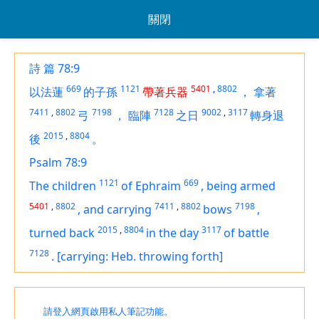
關閉
詩 篇 78:9
669
1121
5401
,
8802
以法蓮
的子孫
帶著兵器
，
拿著
7411
,
8802
7198
7128
9002
,
3117
弓
，
臨陣
之日
轉身退
2015
,
8804
後
。
Psalm 78:9
1121
669
The children
of Ephraim
,
being
armed
5401
,
8802
7411
,
8802
7198
,
and
carrying
bows
,
2015
,
8804
3117
turned back
in the day
of battle
7128
.
[carrying: Heb. throwing forth]
請登入網頁啟用私人筆記功能。