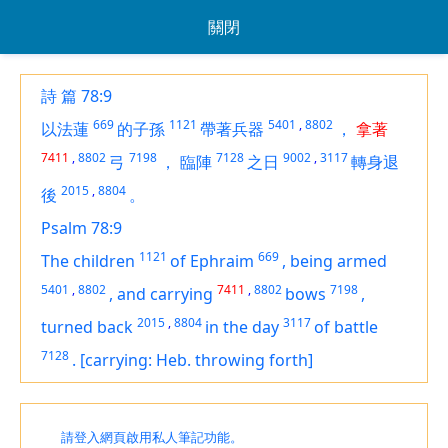
關閉
詩 篇 78:9
669
1121
5401
,
8802
以法蓮
的子孫
帶著兵器
，
拿著
7411
,
8802
7198
7128
9002
,
3117
弓
，
臨陣
之日
轉身退
2015
,
8804
後
。
Psalm 78:9
1121
669
The children
of Ephraim
,
being
armed
5401
,
8802
7411
,
8802
7198
,
and
carrying
bows
,
2015
,
8804
3117
turned back
in the day
of battle
7128
.
[carrying: Heb. throwing forth]
請登入網頁啟用私人筆記功能。