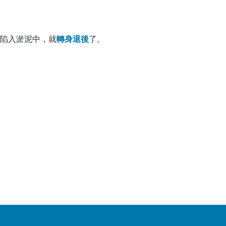
陷入淤泥中，就
轉
身
退
後
了。