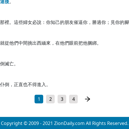
退
後
。
那裡。這些婦女必說：你知己的朋友催逼你，勝過你；見你的腳
就從他們中間挑出西緬來，在他們眼前把他捆綁。
倒滅亡。
仆倒，正直也不得進入。
1
2
3
4
Copyright © 2009 - 2021 ZionDaily.com All Rights Reserved.