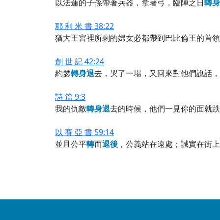
以法蓮的子孫帶著兵器，拿著弓，臨陣之日
轉
身
耶 利 米 書 38:22
猶大王宮裡所剩的婦女必都帶到巴比倫王的首領
創 世 記 42:24
約瑟
轉
身
退
去，哭了一場，又回來對他們說話，
詩 篇 9:3
我的仇敵
轉
身
退
去的時候，他們一見你的面就跌
以 賽 亞 書 59:14
並且公平
轉
而
退
後
，公義站在遠處；誠實在街上