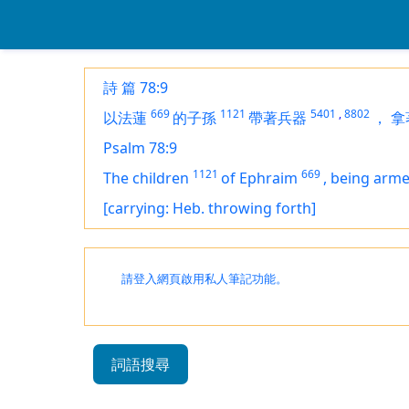
詩 篇 78:9
669
1121
5401
,
8802
以法蓮
的子孫
帶著兵器
，
拿
Psalm 78:9
1121
669
The children
of Ephraim
,
being
arm
[carrying: Heb. throwing forth]
請登入網頁啟用私人筆記功能。
詞語搜尋