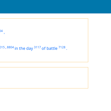
04
。
015
,
8804
3117
7128
in the day
of battle
.