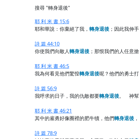
搜尋 "轉身退後"
耶 利 米 書 15:6
耶和華說：你棄絕了我，
轉
身
退
後
；因此我伸手
詩 篇 44:10
你使我們向敵人
轉
身
退
後
；那恨我們的人任意搶
耶 利 米 書 46:5
我為何看見他們驚惶
轉
身
退
後
呢？他們的勇士打
詩 篇 56:9
我呼求的日子，我的仇敵都要
轉
身
退
後
。 神幫
耶 利 米 書 46:21
其中的雇勇好像圈裡的肥牛犢，他們
轉
身
退
後
，
詩 篇 78:9