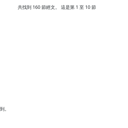
共找到
160
節經文。 這是第 1 至 10 節
到。