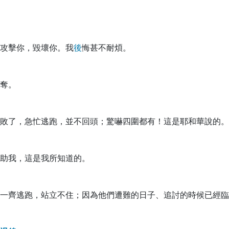
攻擊你，毀壞你。我
後
悔甚不耐煩。
奪。
敗了，急忙逃跑，並不回頭；驚嚇四圍都有！這是耶和華說的。
助我，這是我所知道的。
一齊逃跑，站立不住；因為他們遭難的日子、追討的時候已經臨