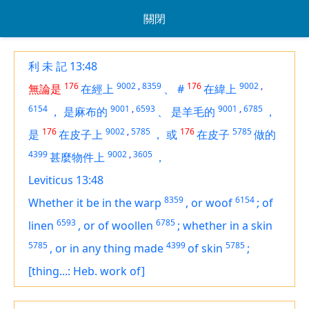
關閉
利 未 記 13:48
176
9002
,
8359
176
9002
,
無論是
在經上
、
#
在緯上
6154
9001
,
6593
9001
,
6785
，
是麻布的
、
是羊毛的
，
176
9002
,
5785
176
5785
是
在皮子上
，
或
在皮子
做的
4399
9002
,
3605
甚麼物件上
，
Leviticus 13:48
8359
6154
Whether
it be
in the warp
,
or woof
;
of
6593
6785
linen
,
or of woollen
;
whether in a skin
5785
4399
5785
,
or in any thing made
of skin
;
[thing...: Heb. work of]