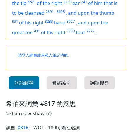
8571
3233
241
the tip
of the right
ear
of him that is
2891
,
8693
to be cleansed
,
and upon the thumb
931
3233
3027
of his right
hand
,
and upon the
931
3233
7272
great toe
of his right
foot
:
請登入網頁啟用私人筆記功能。
詞語解釋
彙編索引
詞語搜尋
希伯來詞彙 #817 的意思
'asham {aw-shawm'}
源自
0816
; TWOT - 180b; 陽性名詞