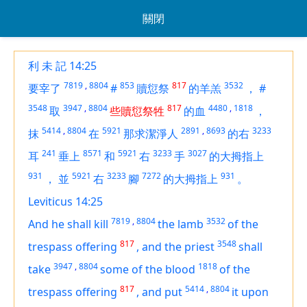
關閉
利 未 記 14:25
7819
,
8804
853
817
3532
要宰了
#
贖愆祭
的羊羔
，
#
3548
3947
,
8804
817
4480
,
1818
取
些贖愆祭牲
的血
，
5414
,
8804
5921
2891
,
8693
3233
抹
在
那求潔淨人
的右
241
8571
5921
3233
3027
耳
垂上
和
右
手
的大拇指上
931
5921
3233
7272
931
，
並
右
腳
的大拇指上
。
Leviticus 14:25
7819
,
8804
3532
And he shall kill
the lamb
of the
817
3548
trespass offering
,
and the priest
shall
3947
,
8804
1818
take
some
of the blood
of the
817
5414
,
8804
trespass offering
,
and put
it
upon