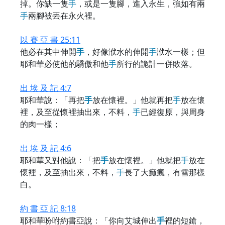
掉。你缺一隻
手
，或是一隻腳，進入永生，強如有兩
手
兩腳被丟在永火裡。
以 賽 亞 書 25:11
他必在其中伸開
手
，好像洑水的伸開
手
洑水一樣；但
耶和華必使他的驕傲和他
手
所行的詭計一併敗落。
出 埃 及 記 4:7
耶和華說：「再把
手
放在懷裡。」他就再把
手
放在懷
裡，及至從懷裡抽出來，不料，
手
已經復原，與周身
的肉一樣；
出 埃 及 記 4:6
耶和華又對他說：「把
手
放在懷裡。」他就把
手
放在
懷裡，及至抽出來，不料，
手
長了大痲瘋，有雪那樣
白。
約 書 亞 記 8:18
耶和華吩咐約書亞說：「你向艾城伸出
手
裡的短鎗，