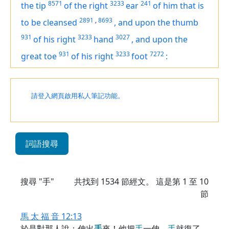
8571
3233
241
the tip
of the right
ear
of him that is
2891
,
8693
to be cleansed
,
and upon the thumb
931
3233
3027
of his right
hand
,
and upon the
931
3233
7272
great toe
of his right
foot
:
請登入網頁啟用私人筆記功能。
詞語搜尋
搜尋 "手"
共找到
1534
節經文。 這是第 1 至 10
節
馬 太 福 音 12:13
於是對那人說：伸出
手
來！他把
手
一伸，
手
就復了