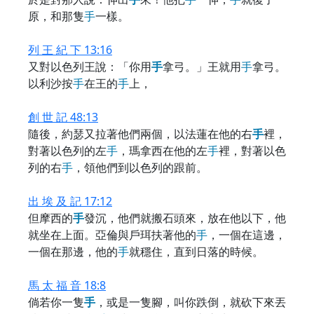
原，和那隻
手
一樣。
列 王 紀 下 13:16
又對以色列王說：「你用
手
拿弓。」王就用
手
拿弓。
以利沙按
手
在王的
手
上，
創 世 記 48:13
隨後，約瑟又拉著他們兩個，以法蓮在他的右
手
裡，
對著以色列的左
手
，瑪拿西在他的左
手
裡，對著以色
列的右
手
，領他們到以色列的跟前。
出 埃 及 記 17:12
但摩西的
手
發沉，他們就搬石頭來，放在他以下，他
就坐在上面。亞倫與戶珥扶著他的
手
，一個在這邊，
一個在那邊，他的
手
就穩住，直到日落的時候。
馬 太 福 音 18:8
倘若你一隻
手
，或是一隻腳，叫你跌倒，就砍下來丟