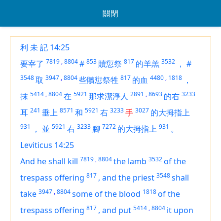
關閉
利 未 記 14:25
7819
,
8804
853
817
3532
要宰了
#
贖愆祭
的羊羔
，
#
3548
3947
,
8804
817
4480
,
1818
取
些贖愆祭牲
的血
，
5414
,
8804
5921
2891
,
8693
3233
抹
在
那求潔淨人
的右
241
8571
5921
3233
3027
耳
垂上
和
右
手
的大拇指上
931
5921
3233
7272
931
，
並
右
腳
的大拇指上
。
Leviticus 14:25
7819
,
8804
3532
And he shall kill
the lamb
of the
817
3548
trespass offering
,
and the priest
shall
3947
,
8804
1818
take
some
of the blood
of the
817
5414
,
8804
trespass offering
,
and put
it
upon