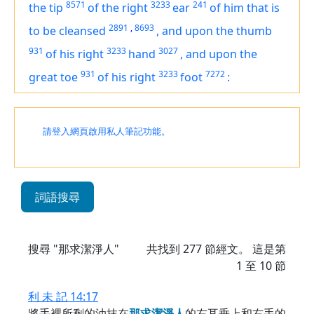
8571
3233
241
the tip
of the right
ear
of him that is
2891
,
8693
to be cleansed
,
and upon the thumb
931
3233
3027
of his right
hand
,
and upon the
931
3233
7272
great toe
of his right
foot
:
請登入網頁啟用私人筆記功能。
詞語搜尋
搜尋 "那求潔淨人"
共找到
277
節經文。 這是第
1 至 10 節
利 未 記 14:17
將手裡所剩的油抹在
那
求
潔
淨
人
的右耳垂上和右手的