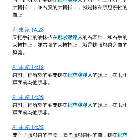
大拇指上，並右腳的大拇指上，就是抹在贖愆祭牲的
血上。
利 未 記 14:28
又把手裡的油抹些在
那
求
潔
淨
人
的右耳垂上和右手的
大拇指上，並右腳的大拇指上，就是抹贖愆祭之血的
原處。
利 未 記 14:18
祭司手裡所剩的油要抹在
那
求
潔
淨
人
的頭上，在耶和
華面前為他贖罪。
利 未 記 14:29
祭司手裡所剩的油要抹在
那
求
潔
淨
人
的頭上，在耶和
華面前為他贖罪。
利 未 記 14:25
要宰了贖愆祭的羊羔，取些贖愆祭牲的血，抹在
那
求