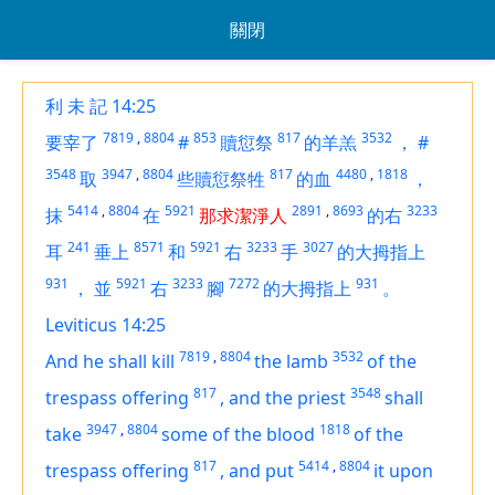
關閉
利 未 記 14:25
7819
,
8804
853
817
3532
要宰了
#
贖愆祭
的羊羔
，
#
3548
3947
,
8804
817
4480
,
1818
取
些贖愆祭牲
的血
，
5414
,
8804
5921
2891
,
8693
3233
抹
在
那求潔淨人
的右
241
8571
5921
3233
3027
耳
垂上
和
右
手
的大拇指上
931
5921
3233
7272
931
，
並
右
腳
的大拇指上
。
Leviticus 14:25
7819
,
8804
3532
And he shall kill
the lamb
of the
817
3548
trespass offering
,
and the priest
shall
3947
,
8804
1818
take
some
of the blood
of the
817
5414
,
8804
trespass offering
,
and put
it
upon