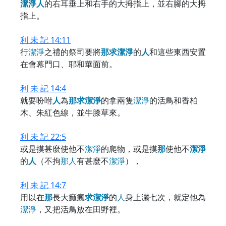
潔
淨
人
的右耳垂上和右手的大拇指上，並右腳的大拇
指上。
利 未 記 14:11
行
潔
淨
之禮的祭司要將
那
求
潔
淨
的
人
和這些東西安置
在會幕門口、耶和華面前。
利 未 記 14:4
就要吩咐
人
為
那
求
潔
淨
的拿兩隻
潔
淨
的活鳥和香柏
木、朱紅色線，並牛膝草來。
利 未 記 22:5
或是摸甚麼使他不
潔
淨
的爬物，或是摸
那
使他不
潔
淨
的
人
（不拘
那
人
有甚麼不
潔
淨
），
利 未 記 14:7
用以在
那
長大痲瘋
求
潔
淨
的
人
身上灑七次，就定他為
潔
淨
，又把活鳥放在田野裡。