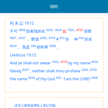
關閉
利 未 記 19:12
3808
9002
,
8034
7650
,
8735
不可
指著我的名
起
假誓
9001
,
8267
2490
,
8765
853
430
，
褻瀆
#
你
神
的名
8034
589
3068
。
我是
耶和華
。
Leviticus 19:12
7650
,
8735
8034
And ye shall not swear
by my name
8267
2490
,
8765
falsely
,
neither shalt thou profane
8034
430
3068
the name
of thy God
:
I
am
the LORD
.
請登入網頁啟用私人筆記功能。