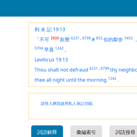
利 未 記 19:13
3808
6231
,
8799
853
7453
「不可
欺壓
#
你的鄰舍
5704
1242
早晨
。
Leviticus 19:13
6231
,
8799
Thou shalt not defraud
thy neighb
1242
thee all night until the morning
.
請登入網頁啟用私人筆記功能。
詞語解釋
彙編索引
詞語搜尋