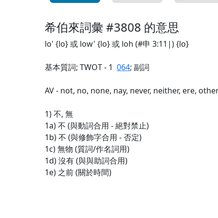
希伯來詞彙 #3808 的意思
lo' {lo} 或 low' {lo} 或 loh (#申 3:11|) {lo}
基本質詞; TWOT - 1
064
; 副詞
AV - not, no, none, nay, never, neither, ere, othe
1) 不, 無
1a) 不 (與動詞合用 - 絕對禁止)
1b) 不 (與修飾字合用 - 否定)
1c) 無物 (質詞/作名詞用)
1d) 沒有 (與與助詞合用)
1e) 之前 (關於時間)