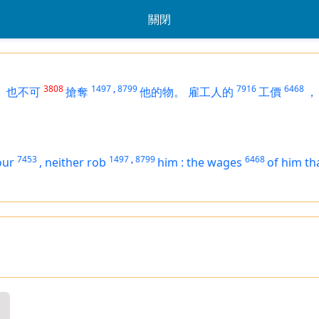
關閉
3808
1497
,
8799
7916
6468
，
也不可
搶奪
他的物。
雇工人的
工價
，
7453
1497
,
8799
6468
our
,
neither rob
him
:
the wages
of him tha