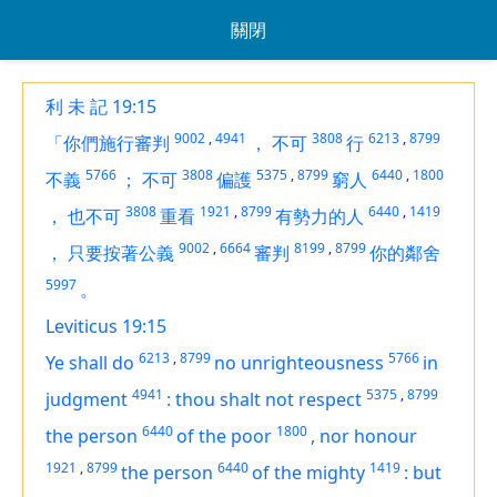
關閉
利 未 記 19:15
9002
,
4941
3808
6213
,
8799
「你們施行審判
，
不可
行
5766
3808
5375
,
8799
6440
,
1800
不義
；
不可
偏護
窮人
3808
1921
,
8799
6440
,
1419
，
也不可
重看
有勢力的人
9002
,
6664
8199
,
8799
，
只要按著公義
審判
你的鄰舍
5997
。
Leviticus 19:15
6213
,
8799
5766
Ye shall do
no unrighteousness
in
4941
5375
,
8799
judgment
:
thou shalt not respect
6440
1800
the person
of the poor
,
nor honour
1921
,
8799
6440
1419
the person
of the mighty
:
but