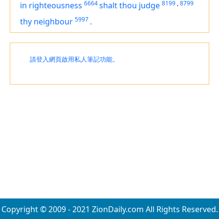
6664
8199
,
8799
in righteousness
shalt thou judge
5997
thy neighbour
.
請登入網頁啟用私人筆記功能。
Copyright © 2009 - 2021 ZionDaily.com All Rights Reserved.