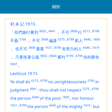
關閉
利 未 記 19:15
9002
,
4941
3808
6213
,
8799
「你們施行審判
，
不可
行
5766
3808
5375
,
8799
6440
,
1800
不義
；
不可
偏護
窮人
3808
1921
,
8799
6440
,
1419
，
也不可
重看
有勢力的人
9002
,
6664
8199
,
8799
，
只要按著公義
審判
你的鄰舍
5997
。
Leviticus 19:15
6213
,
8799
5766
Ye shall do
no unrighteousness
in
4941
5375
,
8799
judgment
:
thou shalt not respect
6440
1800
the person
of the poor
,
nor honour
1921
,
8799
6440
1419
the person
of the mighty
:
but