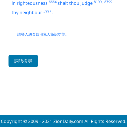
6664
8199
,
8799
in righteousness
shalt thou judge
5997
thy neighbour
.
請登入網頁啟用私人筆記功能。
詞語搜尋
Copyright © 2009 - 2021 ZionDaily.com All Rights Reserved.