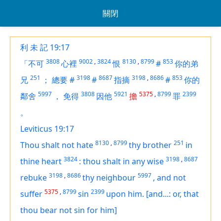
關閉
利 未 記 19:17
3808
9002
,
3824
8130
,
8799
853
「不可
心裡
恨
#
你的弟
251
3198
8687
3198
,
8686
853
兄
；
總要
#
#
指摘
#
你的
5997
3808
5921
5375
,
8799
2399
鄰舍
，
免得
因他
擔
罪
。
Leviticus 19:17
8130
,
8799
251
Thou shalt not hate
thy brother
in
3824
3198
,
8687
thine heart
:
thou shalt in any wise
3198
,
8686
5997
rebuke
thy neighbour
,
and not
5375
,
8799
2399
suffer
sin
upon him.
[and...: or, that
thou bear not sin for him]