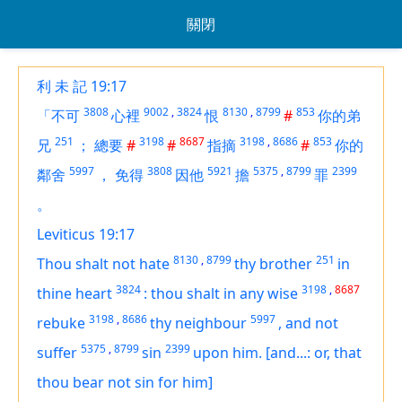
關閉
利 未 記 19:17
3808
9002
,
3824
8130
,
8799
853
「不可
心裡
恨
#
你的弟
251
3198
8687
3198
,
8686
853
兄
；
總要
#
#
指摘
#
你的
5997
3808
5921
5375
,
8799
2399
鄰舍
，
免得
因他
擔
罪
。
Leviticus 19:17
8130
,
8799
251
Thou shalt not hate
thy brother
in
3824
3198
,
8687
thine heart
:
thou shalt in any wise
3198
,
8686
5997
rebuke
thy neighbour
,
and not
5375
,
8799
2399
suffer
sin
upon him.
[and...: or, that
thou bear not sin for him]