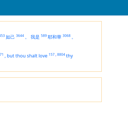
453
3644
589
3068
如己
。
我是
耶和華
。
71
157
,
8804
,
but thou shalt love
thy