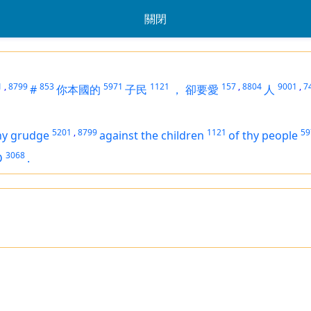
關閉
1
,
8799
853
5971
1121
157
,
8804
9001
,
7
#
你本國的
子民
，
卻要愛
人
5201
,
8799
1121
59
ny grudge
against the children
of thy people
3068
D
.