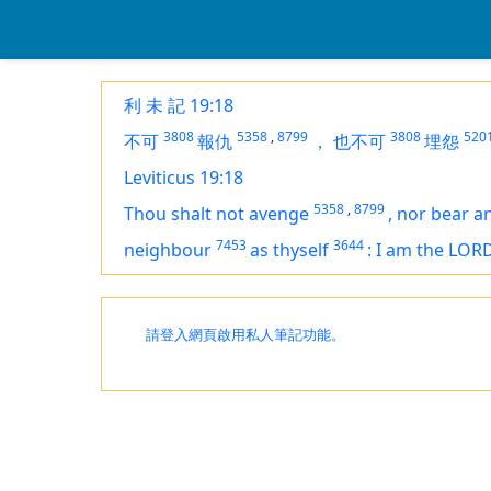
利 未 記 19:18
3808
5358
,
8799
3808
520
不可
報仇
，
也不可
埋怨
Leviticus 19:18
5358
,
8799
Thou shalt not avenge
,
nor bear a
7453
3644
neighbour
as thyself
:
I
am
the LOR
請登入網頁啟用私人筆記功能。