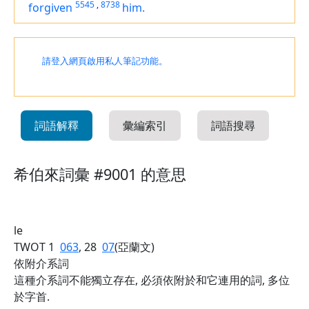
5545
,
8738
forgiven
him.
請登入網頁啟用私人筆記功能。
詞語解釋
彙編索引
詞語搜尋
希伯來詞彙 #9001 的意思
le
TWOT 1
063
, 28
07
(亞蘭文)
依附介系詞
這種介系詞不能獨立存在, 必須依附於和它連用的詞, 多位
於字首.