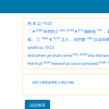
利 未 記 19:23
3588
935
,
8799
413
776
「
#
你們到了
#
迦南地
，
7969
8141
1961
樣。
三
年
之久，
你們要
以這些
Leviticus 19:23
935
,
8799
And when ye shall come
into the la
6529
6188
,
the fruit
thereof as uncircumcised
請登入網頁啟用私人筆記功能。
詞語搜尋