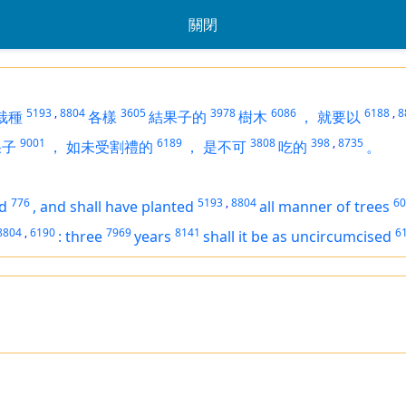
關閉
5193
,
8804
3605
3978
6086
6188
,
8
栽種
各樣
結果子的
樹木
，
就要以
9001
6189
3808
398
,
8735
果子
，
如未受割禮的
，
是不可
吃的
。
776
5193
,
8804
60
nd
,
and shall have planted
all manner of trees
8804
,
6190
7969
8141
6
:
three
years
shall it be as uncircumcised