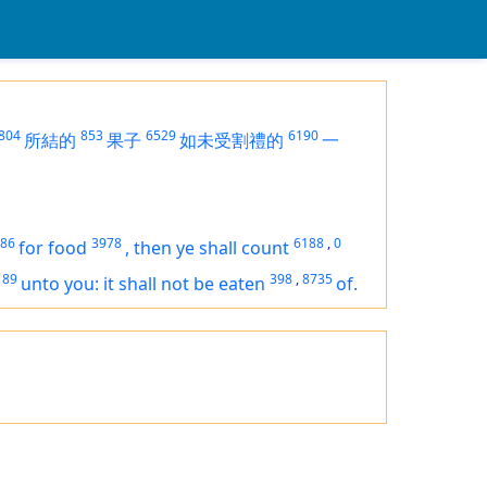
804
853
6529
6190
所結的
果子
如未受割禮的
一
86
3978
6188
,
0
for food
,
then ye shall count
189
398
,
8735
unto you: it shall not be eaten
of.