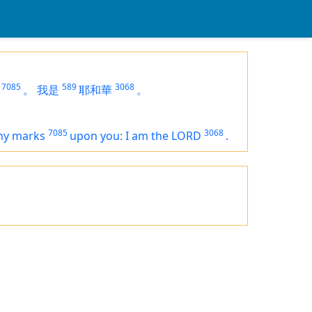
7085
589
3068
。
我是
耶和華
。
7085
3068
ny marks
upon you: I
am
the LORD
.