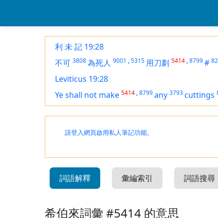
利 未 記 19:28
3808
9001
,
5315
5414
,
8799
82
不可
為死人
用刀劃
#
Leviticus 19:28
5414
,
8799
3793
Ye shall not make
any
cuttings
請登入網頁啟用私人筆記功能。
詞語解釋
彙編索引
詞語搜尋
希伯來詞彙 #5414 的意思