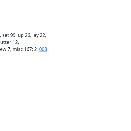
, set 99, up 26, lay 22,
 utter 12,
hew 7, misc 167; 2
008