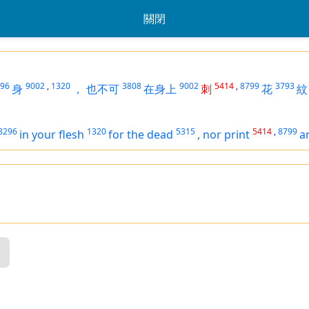
關閉
96
9002
,
1320
3808
9002
5414
,
8799
3793
身
，
也不可
在身上
刺
花
紋
8296
1320
5315
5414
,
8799
in your flesh
for the dead
,
nor print
a