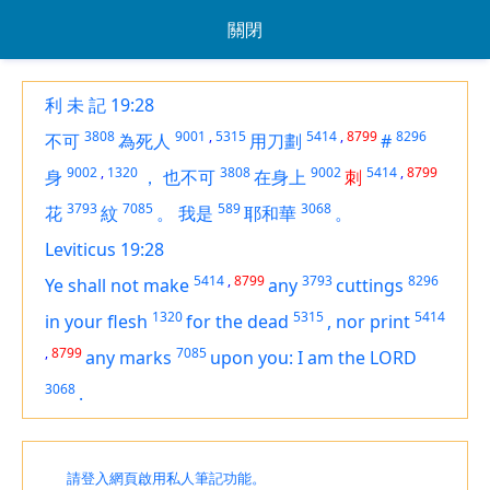
關閉
利 未 記 19:28
3808
9001
,
5315
5414
,
8799
8296
不可
為死人
用刀劃
#
9002
,
1320
3808
9002
5414
,
8799
身
，
也不可
在身上
刺
3793
7085
589
3068
花
紋
。
我是
耶和華
。
Leviticus 19:28
5414
,
8799
3793
8296
Ye shall not make
any
cuttings
1320
5315
5414
in your flesh
for the dead
,
nor print
,
8799
7085
any marks
upon you: I
am
the LORD
3068
.
請登入網頁啟用私人筆記功能。