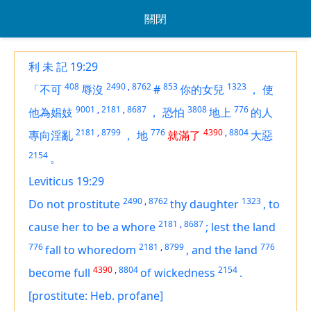
關閉
利 未 記 19:29
408
2490
,
8762
853
1323
「不可
辱沒
#
你的女兒
，
使
9001
,
2181
,
8687
3808
776
他為娼妓
，
恐怕
地上
的人
2181
,
8799
776
4390
,
8804
專向淫亂
，
地
就滿了
大惡
2154
。
Leviticus 19:29
2490
,
8762
1323
Do not prostitute
thy daughter
,
to
2181
,
8687
cause her to be a whore
;
lest the land
776
2181
,
8799
776
fall to whoredom
,
and the land
4390
,
8804
2154
become full
of wickedness
.
[prostitute: Heb. profane]