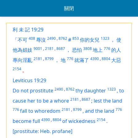
關閉
利 未 記 19:29
408
2490
,
8762
853
1323
「不可
辱沒
#
你的女兒
，
使
9001
,
2181
,
8687
3808
776
他為娼妓
，
恐怕
地上
的人
2181
,
8799
776
4390
,
8804
專向淫亂
，
地
就滿了
大惡
2154
。
Leviticus 19:29
2490
,
8762
1323
Do not prostitute
thy daughter
,
to
2181
,
8687
cause her to be a whore
;
lest the land
776
2181
,
8799
776
fall to whoredom
,
and the land
4390
,
8804
2154
become full
of wickedness
.
[prostitute: Heb. profane]