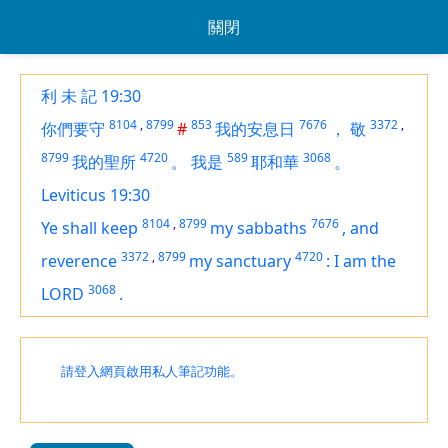
關閉
利 未 記 19:30
8104
,
8799
853
7676
3372
,
你們要守
#
我的安息日
，
敬
8799
4720
589
3068
我的聖所
。
我是
耶和華
。
Leviticus 19:30
8104
,
8799
7676
Ye shall keep
my sabbaths
,
and
3372
,
8799
4720
reverence
my sanctuary
:
I
am
the
3068
LORD
.
請登入網頁啟用私人筆記功能。