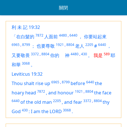
關閉
利 未 記 19:32
7872
4480
,
6440
「在白髮的
人面前
，
你要站起來
6965
,
8799
1921
,
8804
2205
6440
；
也要尊敬
老人
#
，
3372
,
8804
4480
,
430
589
又要敬畏
你的
神
。
我是
耶
3068
和華
。
Leviticus 19:32
6965
,
8799
6440
Thou shalt rise up
before
the
7872
1921
,
8804
hoary head
,
and honour
the face
6440
2205
3372
,
8804
of the old man
,
and fear
thy
430
3068
God
:
I
am
the LORD
.