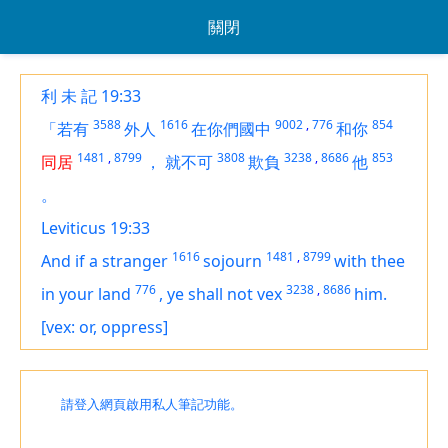
關閉
利 未 記 19:33
3588
1616
9002
,
776
854
「若有
外人
在你們國中
和你
1481
,
8799
3808
3238
,
8686
853
同居
，
就不可
欺負
他
。
Leviticus 19:33
1616
1481
,
8799
And if a stranger
sojourn
with thee
776
3238
,
8686
in your land
,
ye shall not vex
him.
[vex: or, oppress]
請登入網頁啟用私人筆記功能。