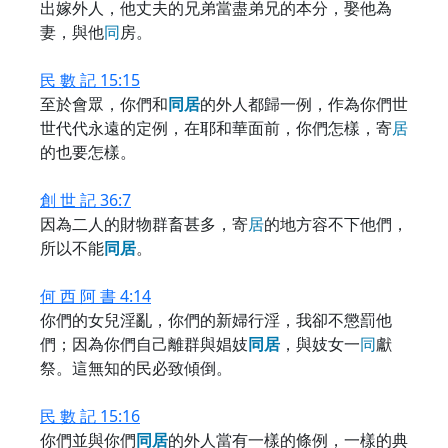
出嫁外人，他丈夫的兄弟當盡弟兄的本分，娶他為
妻，與他
同
房。
民 數 記 15:15
至於會眾，你們和
同
居
的外人都歸一例，作為你們世
世代代永遠的定例，在耶和華面前，你們怎樣，寄
居
的也要怎樣。
創 世 記 36:7
因為二人的財物群畜甚多，寄
居
的地方容不下他們，
所以不能
同
居
。
何 西 阿 書 4:14
你們的女兒淫亂，你們的新婦行淫，我卻不懲罰他
們；因為你們自己離群與娼妓
同
居
，與妓女一
同
獻
祭。這無知的民必致傾倒。
民 數 記 15:16
你們並與你們
同
居
的外人當有一樣的條例，一樣的典