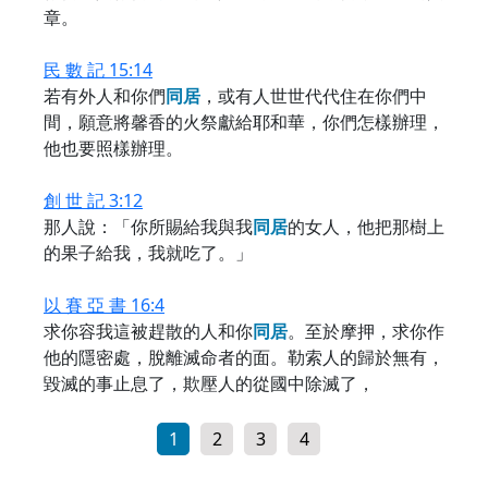
章。
民 數 記 15:14
若有外人和你們
同
居
，或有人世世代代住在你們中
間，願意將馨香的火祭獻給耶和華，你們怎樣辦理，
他也要照樣辦理。
創 世 記 3:12
那人說：「你所賜給我與我
同
居
的女人，他把那樹上
的果子給我，我就吃了。」
以 賽 亞 書 16:4
求你容我這被趕散的人和你
同
居
。至於摩押，求你作
他的隱密處，脫離滅命者的面。勒索人的歸於無有，
毀滅的事止息了，欺壓人的從國中除滅了，
1
2
3
4