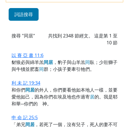
詞語搜尋
搜尋 "同居"
共找到
2348
節經文。 這是第 1 至
10 節
以 賽 亞 書 11:6
豺狼必與綿羊羔
同
居
，豹子與山羊羔
同
臥；少壯獅子
與牛犢並肥畜
同
群；小孩子要牽引牠們。
利 未 記 19:34
和你們
同
居
的外人，你們要看他如本地人一樣，並要
愛他如己，因為你們在埃及地也作過寄
居
的。我是耶
和華─你們的 神。
申 命 記 25:5
「弟兄
同
居
，若死了一個，沒有兒子，死人的妻不可