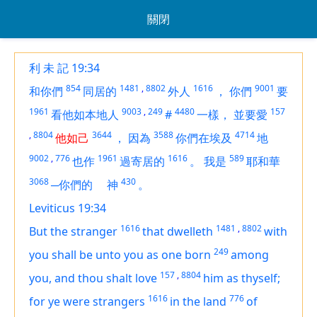
關閉
利 未 記 19:34
854
1481
,
8802
1616
9001
和你們
同居的
外人
，
你們
要
1961
9003
,
249
4480
157
看他如本地人
#
一樣，
並要愛
,
8804
3644
3588
4714
他如己
，
因為
你們在埃及
地
9002
,
776
1961
1616
589
也作
過寄居的
。
我是
耶和華
3068
430
─你們的
神
。
Leviticus 19:34
1616
1481
,
8802
But
the stranger
that dwelleth
with
249
you shall be unto you as one born
among
157
,
8804
you, and thou shalt love
him as thyself;
1616
776
for ye were strangers
in the land
of