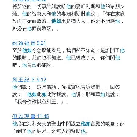
將所遇的一切事詳細說給
他
的妻細利斯和
他
的眾朋友
聽。
他
的智慧人和
他
的妻細利斯對
他
說：「你在末底
改面前始而敗落，
他
如
果是猶大人，你必不能勝
他
，
終必在
他
面前敗落。」
約 翰 福 音 9:21
至於
他
如
今怎麼能看見，我們卻不知道；是誰開了
他
的眼睛，我們也不知道。
他
已經成了人，你們問
他
吧，
他
自
己
必能說。
列 王 紀 下 9:12
他
們說：「這是假話，你據實地告訴我們。」回答
說：「
他
如
此
如
此對我說。
他
說：耶和華
如
此說：
『我膏你作以色列王。』」
但 以 理 書 11:45
他
必在海和榮美的聖山中間設立
他
如
宮殿的帳幕；然
而到了
他
的結局，必無人能幫助
他
。