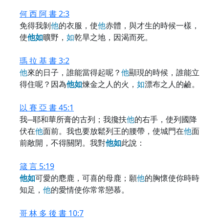
何 西 阿 書 2:3
免得我剝
他
的衣服，使
他
赤體，與才生的時候一樣，
使
他
如
曠野，
如
乾旱之地，因渴而死。
瑪 拉 基 書 3:2
他
來的日子，誰能當得起呢？
他
顯現的時候，誰能立
得住呢？因為
他
如
煉金之人的火，
如
漂布之人的鹼。
以 賽 亞 書 45:1
我─耶和華所膏的古列；我攙扶
他
的右手，使列國降
伏在
他
面前。我也要放鬆列王的腰帶，使城門在
他
面
前敞開，不得關閉。我對
他
如
此說：
箴 言 5:19
他
如
可愛的麀鹿，可喜的母鹿；願
他
的胸懷使你時時
知足，
他
的愛情使你常常戀慕。
哥 林 多 後 書 10:7