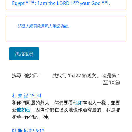
4714
3068
430
Egypt
:
I
am
the LORD
your God
.
請登入網頁啟用私人筆記功能。
詞語搜尋
搜尋 "他如己"
共找到
15222
節經文。 這是第 1
至 10 節
利 未 記 19:34
和你們同居的外人，你們要看
他
如
本地人一樣，並要
愛
他
如
己
，因為你們在埃及地也作過寄居的。我是耶
和華─你們的 神。
以 斯 帖 記 6:13