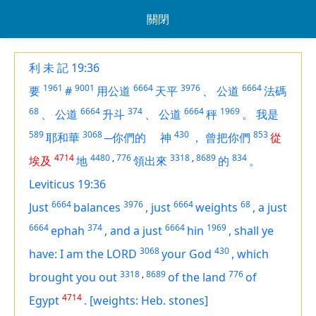
關閉
利 未 記 19:36
1961
9001
6664
3976
6664
要
#
用公道
天平
、
公道
法碼
68
6664
374
6664
1969
、
公道
升斗
、
公道
秤
。
我是
589
3068
430
853
耶和華
─你們的
神
，
曾把你們
從
4714
4480
,
776
3318
,
8689
834
埃及
地
領出來
的
。
Leviticus 19:36
6664
3976
6664
68
Just
balances
,
just
weights
,
a just
6664
374
6664
1969
ephah
,
and a just
hin
,
shall ye
3068
430
have: I
am
the LORD
your God
,
which
3318
,
8689
776
brought you out
of the land
of
4714
Egypt
.
[weights: Heb. stones]