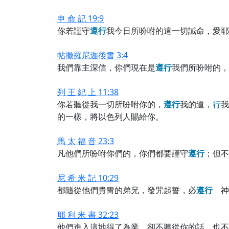
申 命 記 19:9
你若謹守
遵
行
我今日所吩咐的這一切誡命，愛耶
帖撒羅尼迦後書 3:4
我們靠主深信，你們現在是
遵
行
我們所吩咐的，
列 王 紀 上 11:38
你若聽從我一切所吩咐你的，
遵
行
我的道，
行
我
的一樣，將以色列人賜給你。
馬 太 福 音 23:3
凡他們所吩咐你們的，你們都要謹守
遵
行
；但不
尼 希 米 記 10:29
都隨從他們貴冑的弟兄，發咒起誓，必
遵
行
神
耶 利 米 書 32:23
他們進入這地得了為業，卻不聽從你的話，也不