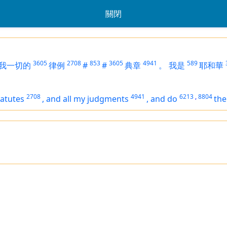
關閉
3605
2708
853
3605
4941
589
我一切的
律例
#
#
典章
。
我是
耶和華
2708
4941
6213
,
8804
tatutes
,
and all my judgments
,
and do
the