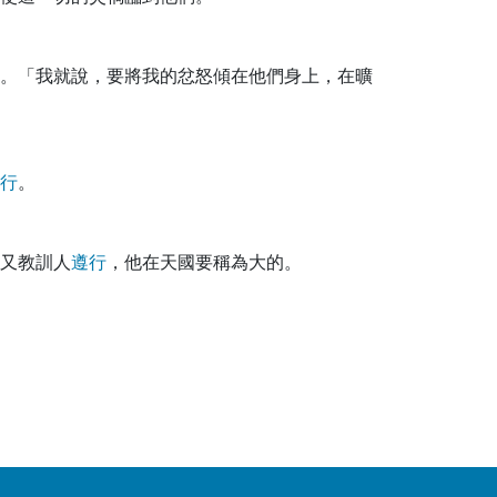
。「我就說，要將我的忿怒傾在他們身上，在曠
行
。
又教訓人
遵
行
，他在天國要稱為大的。