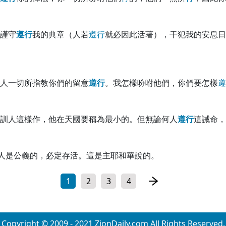
謹守
遵
行
我的典章（人若
遵
行
就必因此活著），干犯我的安息日
人一切所指教你們的留意
遵
行
。我怎樣吩咐他們，你們要怎樣
遵
訓人這樣作，他在天國要稱為最小的。但無論何人
遵
行
這誡命，
人是公義的，必定存活。這是主耶和華說的。
1
2
3
4
Copyright © 2009 - 2021 ZionDaily.com All Rights Reserved.