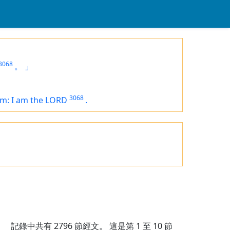
3068
。
」
3068
m: I
am
the LORD
.
記錄中共有
2796
節經文。 這是第 1 至 10 節