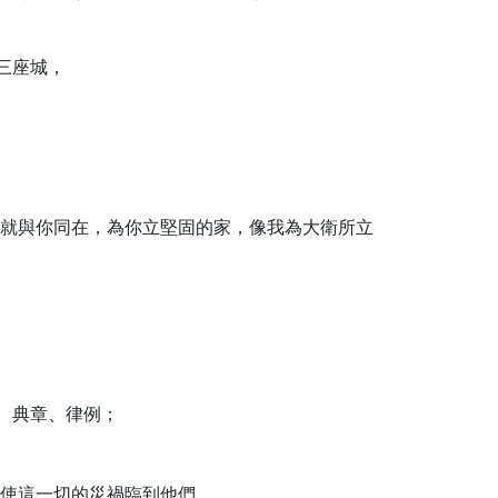
三座城，
就與你同在，為你立堅固的家，像我為大衛所立
、典章、律例；
使這一切的災禍臨到他們。