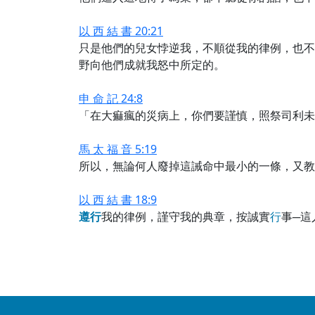
以 西 結 書 20:21
只是他們的兒女悖逆我，不順從我的律例，也不
野向他們成就我怒中所定的。
申 命 記 24:8
「在大痲瘋的災病上，你們要謹慎，照祭司利未
馬 太 福 音 5:19
所以，無論何人廢掉這誡命中最小的一條，又教
以 西 結 書 18:9
遵
行
我的律例，謹守我的典章，按誠實
行
事─這