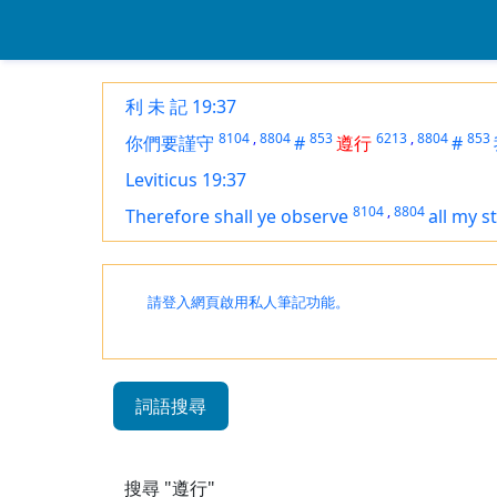
利 未 記 19:37
8104
,
8804
853
6213
,
8804
853
你們要謹守
#
遵行
#
Leviticus 19:37
8104
,
8804
Therefore shall ye observe
all my s
請登入網頁啟用私人筆記功能。
詞語搜尋
搜尋 "遵行"