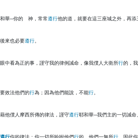
和華─你的 神，常常
遵
行
他的道，就要在這三座城之外，再添
後來也必要
遵
行
。
眼中看為正的事，謹守我的律例誡命，像我僕人大衛所
行
的，我
要效法他們的
行
為；因為他們能說，不能
行
。
藉他僕人摩西所傳的律法，謹守
遵
行
耶和華─我們主的一切誡命
遵
行
你的律法；你一切所吩咐他們
行
的，他們一無所
行
，因此你