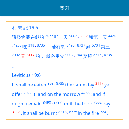
關閉
利 未 記 19:6
2077
9002
,
3117
4480
這祭物要在獻的
那一天
和第二天
,
4283
398
,
8735
3498
,
8737
5704
吃
，
若有剩
到
第三
7992
3117
9002
,
784
8313
,
8735
天
的，
就必用火
焚燒
。
Leviticus 19:6
398
,
8735
3117
It shall be eaten
the same day
ye
2077
4283
offer
it, and on the morrow
:
and if
3498
,
8737
7992
ought remain
until the third
day
3117
8313
,
8735
784
,
it shall be burnt
in the fire
.