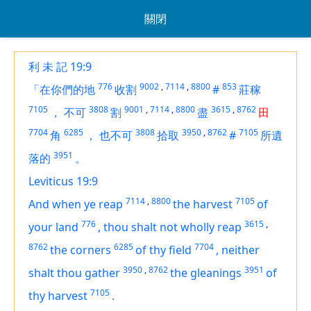
關閉
利 未 記 19:9
776
9002
,
7114
,
8800
853
「在你們的地
收割
#
莊稼
7105
3808
9001
,
7114
,
8800
3615
,
8762
，
不可
割
盡
田
7704
6285
3808
3950
,
8762
7105
角
，
也不可
拾取
#
所遺
3951
落的
。
Leviticus 19:9
7114
,
8800
7105
And when ye reap
the harvest
of
776
3615
,
your land
,
thou shalt not wholly reap
8762
6285
7704
the corners
of thy field
,
neither
3950
,
8762
3951
shalt thou gather
the gleanings
of
7105
thy harvest
.