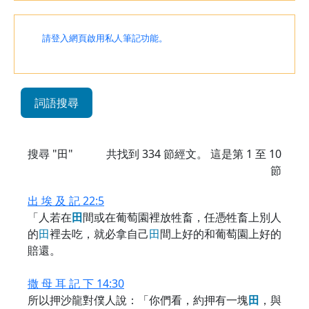
請登入網頁啟用私人筆記功能。
詞語搜尋
搜尋 "田"
共找到
334
節經文。 這是第 1 至 10
節
出 埃 及 記 22:5
「人若在
田
間或在葡萄園裡放牲畜，任憑牲畜上別人
的
田
裡去吃，就必拿自己
田
間上好的和葡萄園上好的
賠還。
撒 母 耳 記 下 14:30
所以押沙龍對僕人說：「你們看，約押有一塊
田
，與