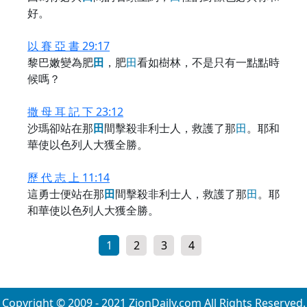
好。
以 賽 亞 書 29:17
黎巴嫩變為肥
田
，肥
田
看如樹林，不是只有一點點時
候嗎？
撒 母 耳 記 下 23:12
沙瑪卻站在那
田
間擊殺非利士人，救護了那
田
。耶和
華使以色列人大獲全勝。
歷 代 志 上 11:14
這勇士便站在那
田
間擊殺非利士人，救護了那
田
。耶
和華使以色列人大獲全勝。
1
2
3
4
Copyright © 2009 - 2021 ZionDaily.com All Rights Reserved.