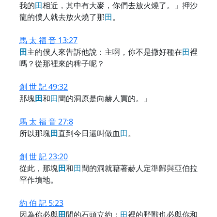
我的
田
相近，其中有大麥，你們去放火燒了。」押沙
龍的僕人就去放火燒了那
田
。
馬 太 福 音 13:27
田
主的僕人來告訴他說：主啊，你不是撒好種在
田
裡
嗎？從那裡來的稗子呢？
創 世 記 49:32
那塊
田
和
田
間的洞原是向赫人買的。」
馬 太 福 音 27:8
所以那塊
田
直到今日還叫做血
田
。
創 世 記 23:20
從此，那塊
田
和
田
間的洞就藉著赫人定準歸與亞伯拉
罕作墳地。
約 伯 記 5:23
因為你必與
田
間的石頭立約；
田
裡的野獸也必與你和