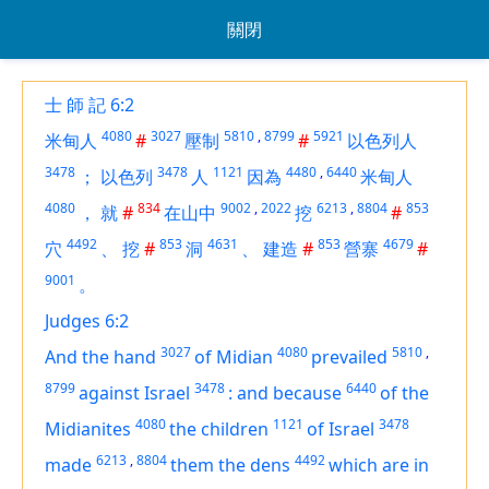
關閉
士 師 記 6:2
4080
3027
5810
,
8799
5921
米甸人
#
壓制
#
以色列人
3478
3478
1121
4480
,
6440
；
以色列
人
因為
米甸人
4080
834
9002
,
2022
6213
,
8804
853
，
就
#
在山中
挖
#
4492
853
4631
853
4679
穴
、
挖
#
洞
、
建造
#
營寨
#
9001
。
Judges 6:2
3027
4080
5810
,
And the hand
of Midian
prevailed
8799
3478
6440
against Israel
:
and
because
of the
4080
1121
3478
Midianites
the children
of Israel
6213
,
8804
4492
made
them the dens
which
are
in