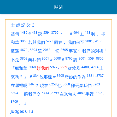
關閉
士 師 記 6:13
1439
413
559
,
8799
994
113
基甸
#
說
：
「
#
主
啊，
耶
3068
5973
9001
,
4100
和華
若與我們
同在，
我們何至
4672
,
8804
2063
3605
1
遭遇
這
一切
事呢？
我們的列祖
3808
9001
5608
8765
9001
,
559
,
8800
不是
向我們
#
#
說
3068
5927
,
8689
4480
,
4714
『耶和華
領我們
從埃及
上
834
3605
6381
,
8737
來嗎？
』
#
他那樣
#
奇妙的作為
346
6258
3068
5203
,
在哪裡呢
？
現在
他
卻丟棄我們
8804
5414
,
8799
4080
9002
,
，
將我們交
在米甸人
手裡
3709
。
」
Judges 6:13