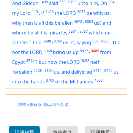
1439
559
,
8799
994
And Gideon
said
unto him, Oh
113
3426
3068
my Lord
,
if
the LORD
be with us,
4672
,
8804
why then is all this befallen
us? and
6381
,
8737
where
be
all his miracles
which our
1
5608
,
8765
559
,
8800
fathers
told
us of, saying
,
Did
3068
5927
,
8689
not the LORD
bring us up
from
4714
3068
Egypt
?
but now the LORD
hath
5203
,
8804
5414
,
8799
forsaken
us, and delivered
us
3709
4080
into the hands
of the Midianites
.
請登入網頁啟用私人筆記功能。
詞語解釋
彙編索引
詞語搜尋