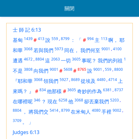
關閉
士 師 記 6:13
1439
413
559
,
8799
994
113
基甸
#
說
：
「
#
主
啊，
耶
3068
5973
9001
,
4100
和華
若與我們
同在，
我們何至
4672
,
8804
2063
3605
1
遭遇
這
一切
事呢？
我們的列祖
3808
9001
5608
8765
9001
,
559
,
8800
不是
向我們
#
#
說
3068
5927
,
8689
4480
,
4714
『耶和華
領我們
從埃及
上
834
3605
6381
,
8737
來嗎？
』
#
他那樣
#
奇妙的作為
346
6258
3068
5203
,
在哪裡呢
？
現在
他
卻丟棄我們
8804
5414
,
8799
4080
9002
,
，
將我們交
在米甸人
手裡
3709
。
」
Judges 6:13