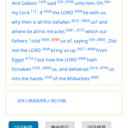
1439
559
,
8799
994
And Gideon
said
unto him, Oh
113
3426
3068
my Lord
,
if
the LORD
be with us,
4672
,
8804
why then is all this befallen
us? and
6381
,
8737
where
be
all his miracles
which our
1
5608
,
8765
559
,
8800
fathers
told
us of, saying
,
Did
3068
5927
,
8689
not the LORD
bring us up
from
4714
3068
Egypt
?
but now the LORD
hath
5203
,
8804
5414
,
8799
forsaken
us, and delivered
us
3709
4080
into the hands
of the Midianites
.
請登入網頁啟用私人筆記功能。
詞語解釋
彙編索引
詞語搜尋