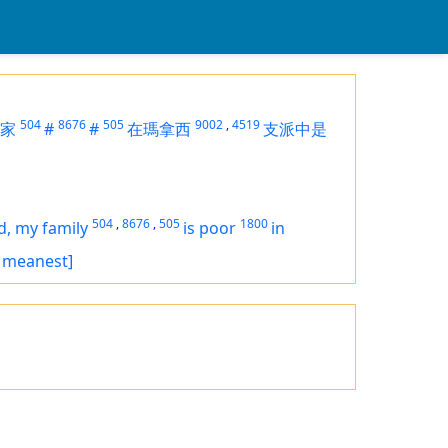
504
8676
505
9002
,
4519
家
#
#
在瑪拿西
支派中是
504
,
8676
,
505
1800
d, my family
is
poor
in
e meanest]