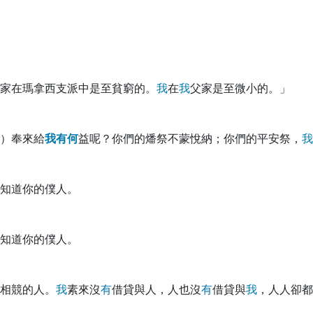
家在瑪拿西支派中是至貧窮的。
我
在
我
父家是至微小的。」
）奉來給
我
有
何
益呢？你們的燔祭不蒙悅納；你們的平安祭，
我
知道你的僕人。
知道你的僕人。
相競的人。
我
素來沒
有
借貸與人，人也沒
有
借貸與
我
，人人卻都