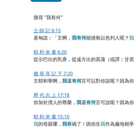
搜尋 "我有何"
士 師 記 6:15
基甸說：「主啊，
我
有
何
能拯救以色列人呢？
我
耶 利 米 書 6:20
從示巴出的乳香，從遠方出的菖蒲（或譯：甘蔗
撒 母 耳 記 下 7:20
主耶和華啊，
我
還
有
何
言可以對你說呢？因為你
歷 代 志 上 17:18
你加於僕人的尊榮，
我
還
有
何
言可說呢？因為你
耶 利 米 書 15:10
我
的母親哪，
我
有
禍了！因你生
我
作為遍地相爭