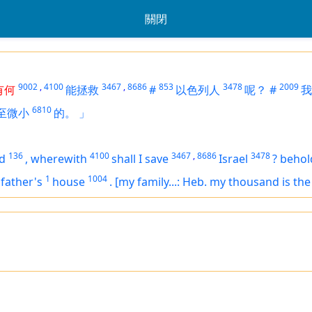
關閉
9002
,
4100
3467
,
8686
853
3478
2009
有何
能拯救
#
以色列人
呢？
#
我
6810
至微小
的。
」
136
4100
3467
,
8686
3478
d
,
wherewith
shall I save
Israel
?
behol
1
1004
 father's
house
.
[my family...: Heb. my thousand is th