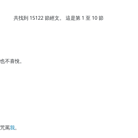
共找到
15122
節經文。 這是第 1 至 10 節
也不喜悅。
咒罵
我
。