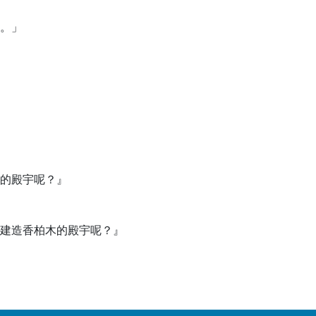
。」
的殿宇呢？』
建造香柏木的殿宇呢？』