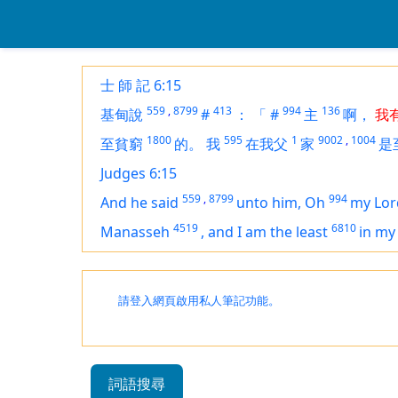
士 師 記 6:15
559
,
8799
413
994
136
基甸說
#
：
「
#
主
啊，
我
1800
595
1
9002
,
1004
至貧窮
的。
我
在我父
家
是
Judges 6:15
559
,
8799
994
And he said
unto him, Oh
my Lor
4519
6810
Manasseh
,
and I
am
the least
in my
請登入網頁啟用私人筆記功能。
詞語搜尋