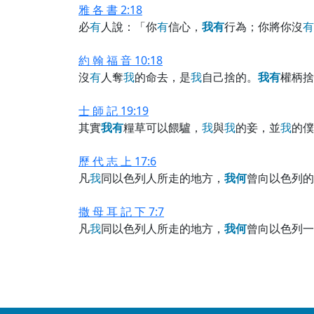
雅 各 書 2:18
必
有
人說：「你
有
信心，
我
有
行為；你將你沒
有
約 翰 福 音 10:18
沒
有
人奪
我
的命去，是
我
自己捨的。
我
有
權柄捨
士 師 記 19:19
其實
我
有
糧草可以餵驢，
我
與
我
的妾，並
我
的僕
歷 代 志 上 17:6
凡
我
同以色列人所走的地方，
我
何
曾向以色列的
撒 母 耳 記 下 7:7
凡
我
同以色列人所走的地方，
我
何
曾向以色列一