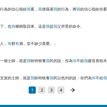
行為的信心指給
我
看，
我
便藉著
我
的行為，將
我
的信心指給你看
了，也
有
權柄取回來。這是
我
從
我
父所受的命令。
人，
有
餅
有
酒，並不缺少甚麼。」
一個士師，就是
我
吩咐牧養
我
民的說：你為
何
不給
我
建造香柏木
支派的士師，就是
我
吩咐牧養
我
民以色列的說：你們為
何
不給
我
1
2
3
4