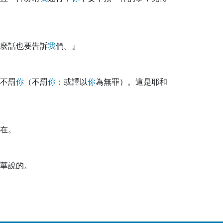
麼話也要告訴
我
們。』
不罰
你
（不罰
你
：或譯以
你
為無罪）。這是耶和
在。
華說的。