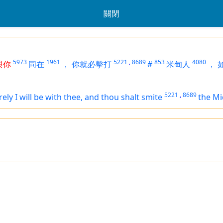
關閉
5973
1961
5221
,
8689
853
4080
與你
同在
，
你就必擊打
#
米甸人
，
5221
,
8689
ely I will be with thee, and thou shalt smite
the Mi