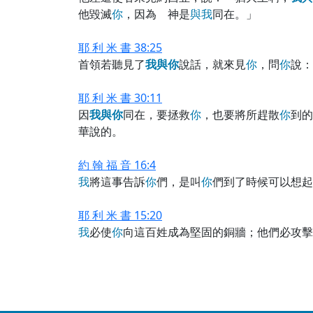
他毀滅
你
，因為 神是
與
我
同在。」
耶 利 米 書 38:25
首領若聽見了
我
與
你
說話，就來見
你
，問
你
說：
耶 利 米 書 30:11
因
我
與
你
同在，要拯救
你
，也要將所趕散
你
到的
華說的。
約 翰 福 音 16:4
我
將這事告訴
你
們，是叫
你
們到了時候可以想起
耶 利 米 書 15:20
我
必使
你
向這百姓成為堅固的銅牆；他們必攻擊