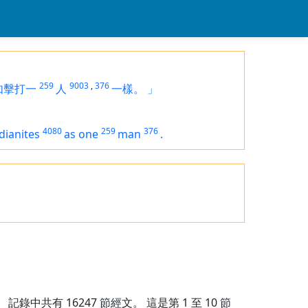
259
9003
,
376
如擊打一
人
一樣。
」
4080
259
376
dianites
as one
man
.
記錄中共有
16247
節經文。 這是第 1 至 10 節