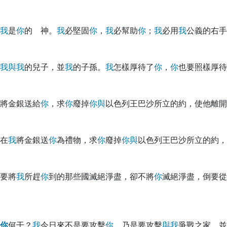
我
是
你
的 神。
我
必堅固
你
，
我
必幫助
你
；
我
必用
我
公義的右手
我
與
我
的兒子，並
我
的子孫。
我
怎樣厚待了
你
，
你
也要照樣厚待
將金銀送給
你
，求
你
廢掉
你
與
以色列王巴沙所立的約，使他離開
在
我
將金銀送
你
為禮物，求
你
廢掉
你
與
以色列王巴沙所立的約，
要將
我
所趕
你
到的那些國滅絕淨盡，卻不將
你
滅絕淨盡，倒要從
你
何干？
我
今日來不是要攻擊
你
，乃是要攻擊
與
我
爭戰之家，並