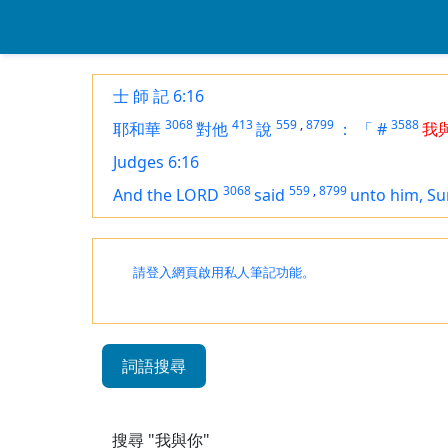
士 師 記 6:16
3068
413
559
,
8799
3588
耶和華
對他
說
：
「
#
我
Judges 6:16
3068
559
,
8799
And the LORD
said
unto him, Sur
請登入網頁啟用私人筆記功能。
詞語搜尋
搜尋 "我與你"