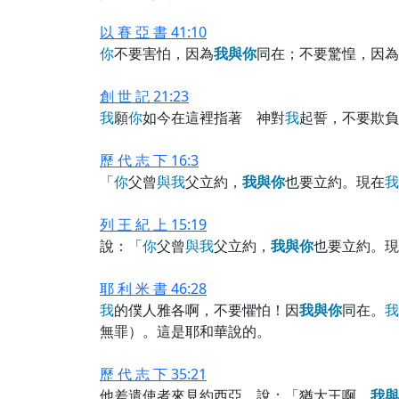
以 賽 亞 書 41:10
你
不要害怕，因為
我
與
你
同在；不要驚惶，因為
創 世 記 21:23
我
願
你
如今在這裡指著 神對
我
起誓，不要欺負
歷 代 志 下 16:3
「
你
父曾
與
我
父立約，
我
與
你
也要立約。現在
我
列 王 紀 上 15:19
說：「
你
父曾
與
我
父立約，
我
與
你
也要立約。現
耶 利 米 書 46:28
我
的僕人雅各啊，不要懼怕！因
我
與
你
同在。
我
無罪）。這是耶和華說的。
歷 代 志 下 35:21
他差遣使者來見約西亞，說：「猶大王啊，
我
與