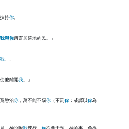
扶持
你
。
我
與
你
所寄居這地的民。」
我
。」
使他離開
我
。」
寬懲治
你
，萬不能不罰
你
（不罰
你
：或譯以
你
為
且 神吩咐
我
速行，
你
不要干預 神的事，免得