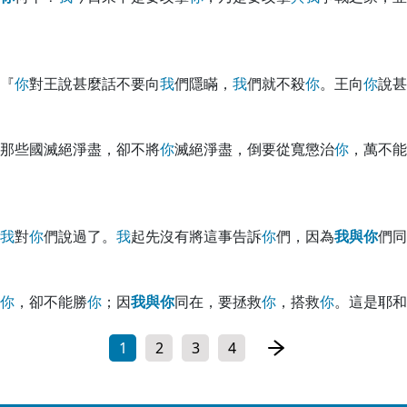
『
你
對王說甚麼話不要向
我
們隱瞞，
我
們就不殺
你
。王向
你
說甚
那些國滅絕淨盡，卻不將
你
滅絕淨盡，倒要從寬懲治
你
，萬不能
我
對
你
們說過了。
我
起先沒有將這事告訴
你
們，因為
我
與
你
們同
你
，卻不能勝
你
；因
我
與
你
同在，要拯救
你
，搭救
你
。這是耶和
1
2
3
4