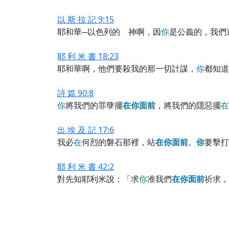
以 斯 拉 記 9:15
耶和華─以色列的 神啊，因
你
是公義的，我們
耶 利 米 書 18:23
耶和華啊，他們要殺我的那一切計謀，
你
都知道
詩 篇 90:8
你
將我們的罪孽擺
在
你
面
前
，將我們的隱惡擺
在
出 埃 及 記 17:6
我必
在
何烈的磐石那裡，站
在
你
面
前
。
你
要擊打
耶 利 米 書 42:2
對先知耶利米說：「求
你
准我們
在
你
面
前
祈求，