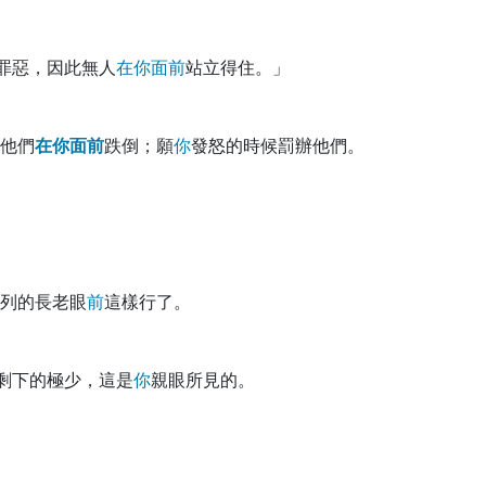
罪惡，因此無人
在
你
面
前
站立得住。」
他們
在
你
面
前
跌倒；願
你
發怒的時候罰辦他們。
列的長老眼
前
這樣行了。
剩下的極少，這是
你
親眼所見的。