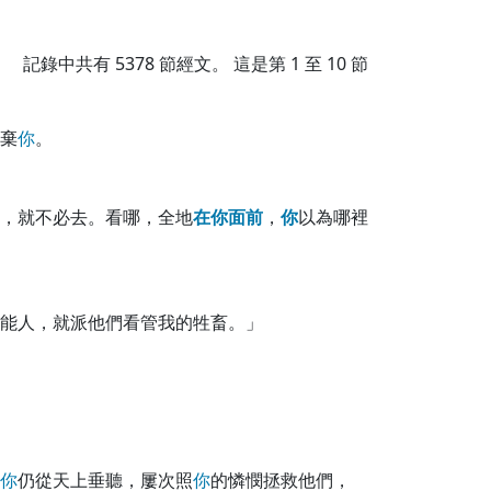
記錄中共有
5378
節經文。 這是第 1 至 10 節
棄
你
。
，就不必去。看哪，全地
在
你
面
前
，
你
以為哪裡
能人，就派他們看管我的牲畜。」
你
仍從天上垂聽，屢次照
你
的憐憫拯救他們，