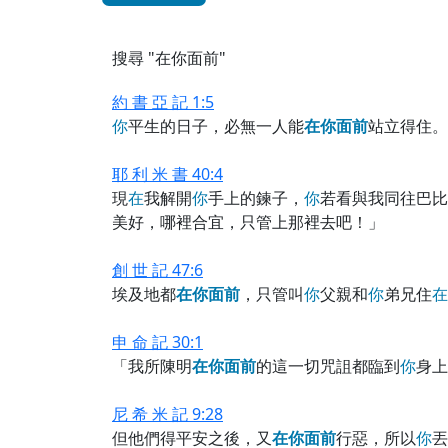
搜尋 "在你面前"
約 書 亞 記 1:5
你
平生的日子，必無一人能
在
你
面
前
站立得住。
耶 利 米 書 40:4
現
在
我解開
你
手上的鍊子，
你
若看與我同往巴比
美好，哪裡合宜，只管上那裡去吧！」
創 世 記 47:6
埃及地都
在
你
面
前
，只管叫
你
父親和
你
弟兄住
在
申 命 記 30:1
「我所陳明
在
你
面
前
的這一切咒詛都臨到
你
身上
尼 希 米 記 9:28
但他們得平安之後，又
在
你
面
前
行惡，所以
你
丟