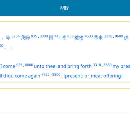
關閉
5704
935
,
8800
413
853
4503
3318
,
8689
，
等
我歸
回
將
禮物
帶來
供
00
。
」
935
,
8800
3318
,
8689
l I come
unto thee, and bring forth
my pre
7725
,
8800
il thou come again
.
[present: or, meat offering]