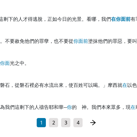
這剩下的人才得逃脫，正如今日的光景。看哪，我們
在
你
面
前
有
。不要赦免他們的罪孽，也不要從
你
面
前
塗抹他們的罪惡，要叫
你
面
光之中。
磐石，從磐石裡必有水流出來，使百姓可以喝。」摩西就
在
以色
為我們這剩下的人禱告耶和華─
你
的 神。我們本來眾多，現
在
1
2
3
4