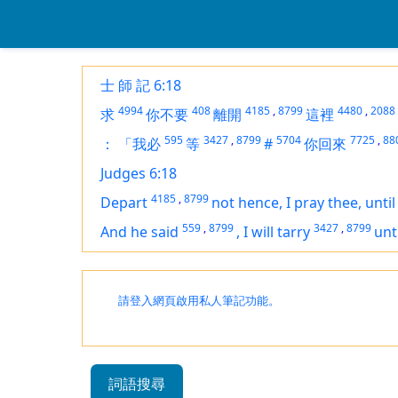
士 師 記 6:18
4994
408
4185
,
8799
4480
,
2088
求
你不要
離開
這裡
595
3427
,
8799
5704
7725
,
88
：
「我必
等
#
你回來
Judges 6:18
4185
,
8799
Depart
not hence, I pray thee, unti
559
,
8799
3427
,
8799
And he said
,
I will tarry
unt
請登入網頁啟用私人筆記功能。
詞語搜尋