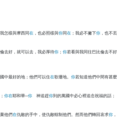
我怎樣與摩西同
在
，也必照樣與
你
同
在
；我必不撇下
你
，也不丟
倫去好，就可以去，我必厚待
你
；
你
若看與我同往巴比倫去不好
國中最好的地；他們可以住
在
歌珊地。
你
若知道他們中間有甚麼
；
你
在
耶和華─
你
神追趕
你
到的萬國中必心裡追念祝福的話；
棄他們
在
仇敵的手中，使仇敵轄制他們。然而他們轉回哀求
你
，