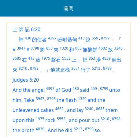
關閉
士 師 記 6:20
430
4397
413
559
,
8799
神
的使者
吩咐基甸
說
：
「
3947
8798
853
1320
853
4682
3240
,
#
#
將
肉
和
無酵餅
放
8685
413
1975
5553
853
4839
在
這
磐石
上，
把
湯
倒出
8210
,
8798
3651
6213
,
8799
來
。
」他就這樣
行了
。
Judges 6:20
4397
430
559
,
8799
And the angel
of God
said
unto
3947
,
8798
1320
him, Take
the flesh
and the
4682
3240
,
8685
unleavened cakes
,
and lay
them
1975
5553
8210
,
8798
upon this
rock
,
and pour out
4839
6213
,
8799
the broth
.
And he did
so.