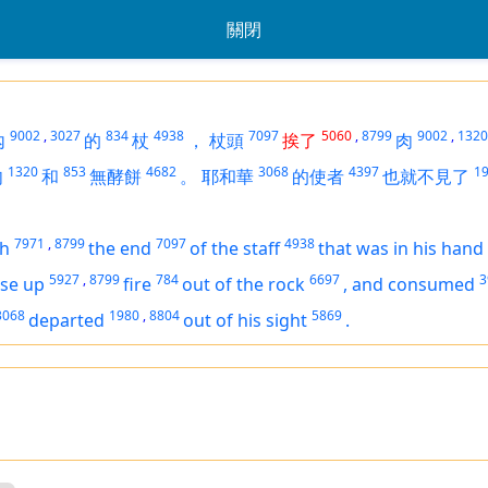
關閉
9002
,
3027
834
4938
7097
5060
,
8799
9002
,
1320
內
的
杖
，
杖頭
挨了
肉
1320
853
4682
3068
4397
1
肉
和
無酵餅
。
耶和華
的使者
也就不見了
7971
,
8799
7097
4938
th
the end
of the staff
that
was
in his hand
5927
,
8799
784
6697
3
ose up
fire
out of the rock
,
and consumed
3068
1980
,
8804
5869
departed
out of his sight
.