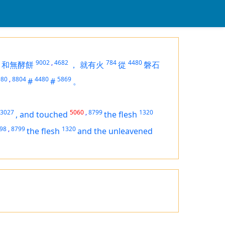
9002
,
4682
784
4480
和無酵餅
，
就有火
從
磐石
980
,
8804
4480
5869
#
#
。
3027
5060
,
8799
1320
,
and touched
the flesh
98
,
8799
1320
the flesh
and the unleavened