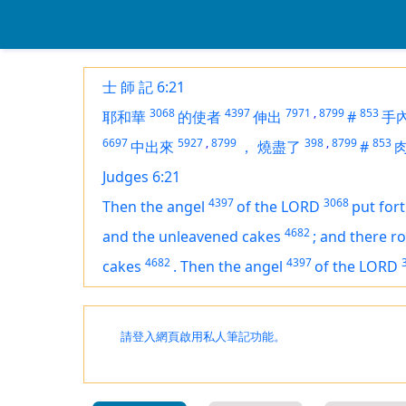
士 師 記 6:21
3068
4397
7971
,
8799
853
耶和華
的使者
伸出
#
手
6697
5927
,
8799
398
,
8799
853
中出來
，
燒盡了
#
Judges 6:21
4397
3068
Then the angel
of the LORD
put for
4682
and the unleavened cakes
;
and there r
4682
4397
cakes
.
Then the angel
of the LORD
請登入網頁啟用私人筆記功能。