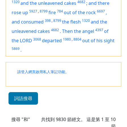
1320
4682
and the unleavened cakes
;
and there
5927
,
8799
784
6697
rose up
fire
out of the rock
,
398
,
8799
1320
and consumed
the flesh
and the
4682
4397
unleavened cakes
.
Then the angel
of
3068
1980
,
8804
the LORD
departed
out of his sight
5869
.
請登入網頁啟用私人筆記功能。
詞語搜尋
搜尋 "和"
共找到
9830
節經文。 這是第 1 至 10
節