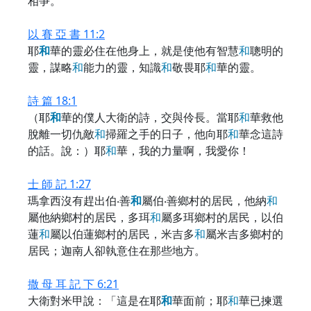
相爭。
以 賽 亞 書 11:2
耶
和
華的靈必住在他身上，就是使他有智慧
和
聰明的
靈，謀略
和
能力的靈，知識
和
敬畏耶
和
華的靈。
詩 篇 18:1
（耶
和
華的僕人大衛的詩，交與伶長。當耶
和
華救他
脫離一切仇敵
和
掃羅之手的日子，他向耶
和
華念這詩
的話。說：）耶
和
華，我的力量啊，我愛你！
士 師 記 1:27
瑪拿西沒有趕出伯‧善
和
屬伯‧善鄉村的居民，他納
和
屬他納鄉村的居民，多珥
和
屬多珥鄉村的居民，以伯
蓮
和
屬以伯蓮鄉村的居民，米吉多
和
屬米吉多鄉村的
居民；迦南人卻執意住在那些地方。
撒 母 耳 記 下 6:21
大衛對米甲說：「這是在耶
和
華面前；耶
和
華已揀選