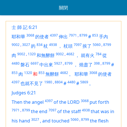
關閉
士 師 記 6:21
3068
4397
7971
,
8799
853
耶和華
的使者
伸出
#
手內
9002
,
3027
834
4938
7097
5060
,
8799
的
杖
，
杖頭
挨了
9002
,
1320
9002
,
4682
784
肉
和無酵餅
，
就有火
從
4480
6697
5927
,
8799
398
,
8799
磐石
中出來
，
燒盡了
#
853
1320
853
4682
3068
肉
和
無酵餅
。
耶和華
的使者
4397
1980
,
8804
4480
5869
也就不見了
#
#
。
Judges 6:21
4397
3068
Then the angel
of the LORD
put forth
7971
,
8799
7097
4938
the end
of the staff
that
was
in
3027
5060
,
8799
his hand
,
and touched
the flesh