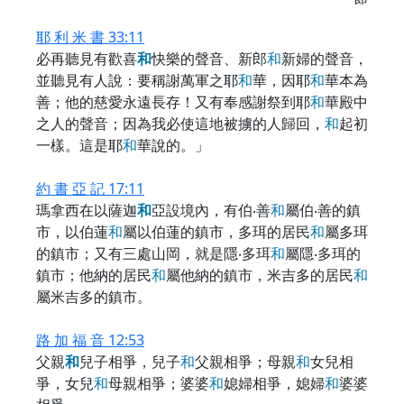
耶 利 米 書 33:11
必再聽見有歡喜
和
快樂的聲音、新郎
和
新婦的聲音，
並聽見有人說：要稱謝萬軍之耶
和
華，因耶
和
華本為
善；他的慈愛永遠長存！又有奉感謝祭到耶
和
華殿中
之人的聲音；因為我必使這地被擄的人歸回，
和
起初
一樣。這是耶
和
華說的。」
約 書 亞 記 17:11
瑪拿西在以薩迦
和
亞設境內，有伯‧善
和
屬伯‧善的鎮
市，以伯蓮
和
屬以伯蓮的鎮市，多珥的居民
和
屬多珥
的鎮市；又有三處山岡，就是隱‧多珥
和
屬隱‧多珥的
鎮市；他納的居民
和
屬他納的鎮市，米吉多的居民
和
屬米吉多的鎮市。
路 加 福 音 12:53
父親
和
兒子相爭，兒子
和
父親相爭；母親
和
女兒相
爭，女兒
和
母親相爭；婆婆
和
媳婦相爭，媳婦
和
婆婆