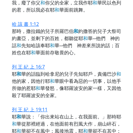
我，廢了你父
和
你父的全家，立我作耶
和
華民以色列
的君，所以我必在耶
和
華面前跳舞。
哈 該 書 1:12
那時，撒拉鐵的兒子所羅巴伯
和
約撒答的兒子大祭司
約書亞，並剩下的百姓，都聽從耶
和
華─他們 神的
話
和
先知哈該奉耶
和
華─他們 神差來所說的話；百
姓也在耶
和
華面前存敬畏的心。
列 王 紀 上 16:7
耶
和
華的話臨到哈拿尼的兒子先知耶戶，責備巴沙
和
他的家，因他行耶
和
華眼中看為惡的一切事，以他手
所做的惹耶
和
華發怒，像耶羅波安的家一樣，又因他
殺了耶羅波安的全家。
列 王 紀 上 19:11
耶
和
華說：「你出來站在山上，在我面前。」那時耶
和
華從那裡經過，在他面前有烈風大作，崩山碎石，
耶
和
華卻不在風中；風後地震，耶
和
華卻不在其中；