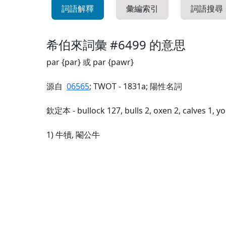
詞語解釋
彙編索引
詞語搜尋
希伯來詞彙 #6499 的意思
par {par} 或 par {pawr}
源自
06565
; TWOT - 1831a; 陽性名詞
欽定本 - bullock 127, bulls 2, oxen 2, calves 1, y
1) 牛犢, 閹公牛