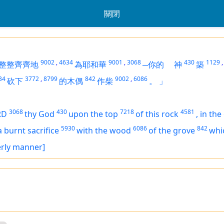
關閉
9002
,
4634
9001
,
3068
430
1129
,
整整齊齊地
為耶和華
─你的
神
築
34
3772
,
8799
842
9002
,
6086
砍下
的木偶
作柴
。
」
3068
430
7218
4581
RD
thy God
upon the top
of this rock
,
in the
5930
6086
842
a burnt sacrifice
with the wood
of the grove
whi
derly manner]