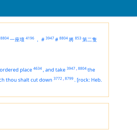
8804
4196
3947
8804
853
一座壇
，
#
#
將
第二隻
4634
3947
,
8804
 ordered place
,
and take
the
3772
,
8799
ch thou shalt cut down
.
[rock: Heb.