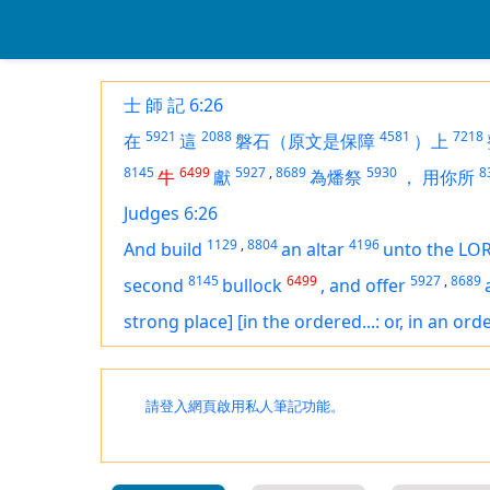
士 師 記 6:26
5921
2088
4581
7218
在
這
磐石（原文是保障
）上
8145
6499
5927
,
8689
5930
8
牛
獻
為燔祭
，
用你所
Judges 6:26
1129
,
8804
4196
And build
an altar
unto the LO
8145
6499
5927
,
8689
second
bullock
,
and offer
strong place]
[in the ordered...: or, in an or
請登入網頁啟用私人筆記功能。