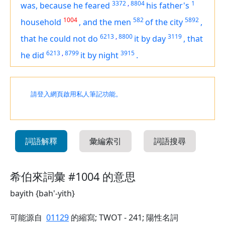
3372
,
8804
1
was, because he feared
his father's
1004
582
5892
household
,
and the men
of the city
,
6213
,
8800
3119
that he could not do
it
by day
,
that
6213
,
8799
3915
he did
it
by night
.
請登入網頁啟用私人筆記功能。
詞語解釋
彙編索引
詞語搜尋
希伯來詞彙 #1004 的意思
bayith {bah'-yith}
可能源自
01129
的縮寫; TWOT - 241; 陽性名詞