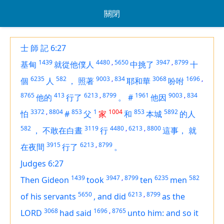
關閉
士 師 記 6:27
1439
4480
,
5650
3947
,
8799
基甸
就從他僕人
中挑了
十
6235
582
9003
,
834
3068
1696
,
個
人
，
照著
耶和華
吩咐
8765
413
6213
,
8799
1961
9003
,
834
他的
行了
。
#
他因
3372
,
8804
853
1
1004
853
5892
怕
#
父
家
和
本城
的人
582
3119
4480
,
6213
,
8800
，
不敢在白晝
行
這事，
就
3915
6213
,
8799
在夜間
行了
。
Judges 6:27
1439
3947
,
8799
6235
582
Then Gideon
took
ten
men
5650
6213
,
8799
of his servants
,
and did
as the
3068
1696
,
8765
LORD
had said
unto him: and
so
it