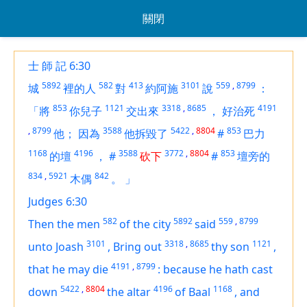
關閉
士 師 記 6:30
5892
582
413
3101
559
,
8799
城
裡的人
對
約阿施
說
：
853
1121
3318
,
8685
4191
「將
你兒子
交出來
，
好治死
,
8799
3588
5422
,
8804
853
他；
因為
他拆毀了
#
巴力
1168
4196
3588
3772
,
8804
853
的壇
，
#
砍下
#
壇旁的
834
,
5921
842
木偶
。
」
Judges 6:30
582
5892
559
,
8799
Then the men
of the city
said
3101
3318
,
8685
1121
unto Joash
,
Bring out
thy son
,
4191
,
8799
that he may die
:
because he hath cast
5422
,
8804
4196
1168
down
the altar
of Baal
,
and