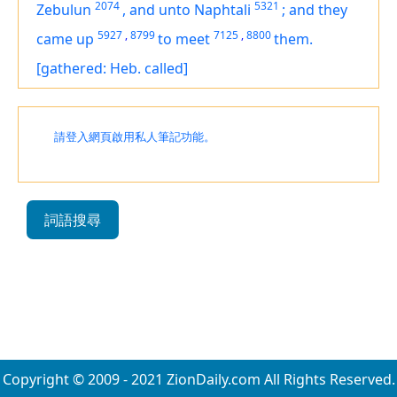
2074
5321
Zebulun
,
and unto Naphtali
;
and they
5927
,
8799
7125
,
8800
came up
to meet
them.
[gathered: Heb. called]
請登入網頁啟用私人筆記功能。
詞語搜尋
Copyright © 2009 - 2021 ZionDaily.com All Rights Reserved.