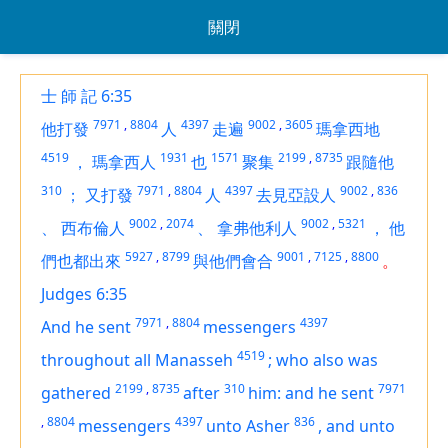
關閉
士 師 記 6:35
7971
,
8804
4397
9002
,
3605
他打發
人
走遍
瑪拿西地
4519
1931
1571
2199
,
8735
，
瑪拿西人
也
聚集
跟隨他
310
7971
,
8804
4397
9002
,
836
；
又打發
人
去見亞設人
9002
,
2074
9002
,
5321
、
西布倫人
、
拿弗他利人
，
他
5927
,
8799
9001
,
7125
,
8800
們也都出來
與他們會合
。
Judges 6:35
7971
,
8804
4397
And he sent
messengers
4519
throughout all Manasseh
;
who also was
2199
,
8735
310
7971
gathered
after
him: and he sent
,
8804
4397
836
messengers
unto Asher
,
and unto