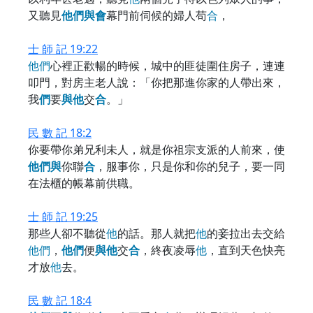
又聽見
他
們
與
會
幕門前伺候的婦人苟
合
，
士 師 記 19:22
他
們
心裡正歡暢的時候，城中的匪徒圍住房子，連連
叩門，對房主老人說：「你把那進你家的人帶出來，
我
們
要
與
他
交
合
。」
民 數 記 18:2
你要帶你弟兄利未人，就是你祖宗支派的人前來，使
他
們
與
你聯
合
，服事你，只是你和你的兒子，要一同
在法櫃的帳幕前供職。
士 師 記 19:25
那些人卻不聽從
他
的話。那人就把
他
的妾拉出去交給
他
們
，
他
們
便
與
他
交
合
，終夜凌辱
他
，直到天色快亮
才放
他
去。
民 數 記 18:4