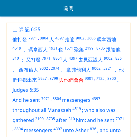
關閉
士 師 記 6:35
7971
,
8804
4397
9002
,
3605
他打發
人
走遍
瑪拿西地
4519
1931
1571
2199
,
8735
，
瑪拿西人
也
聚集
跟隨他
310
7971
,
8804
4397
9002
,
836
；
又打發
人
去見亞設人
9002
,
2074
9002
,
5321
、
西布倫人
、
拿弗他利人
，
他
5927
,
8799
9001
,
7125
,
8800
們也都出來
與他們會合
。
Judges 6:35
7971
,
8804
4397
And he sent
messengers
4519
throughout all Manasseh
;
who also was
2199
,
8735
310
7971
gathered
after
him: and he sent
,
8804
4397
836
messengers
unto Asher
,
and unto