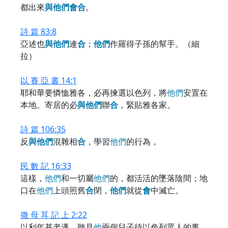
都出來
與
他
們
會
合
。
詩 篇 83:8
亞述也
與
他
們
連
合
；
他
們
作羅得子孫的幫手。（細
拉）
以 賽 亞 書 14:1
耶和華要憐恤雅各，必再揀選以色列，將
他
們
安置在
本地。寄居的必
與
他
們
聯
合
，緊貼雅各家。
詩 篇 106:35
反
與
他
們
混雜相
合
，學習
他
們
的行為，
民 數 記 16:33
這樣，
他
們
和一切屬
他
們
的，都活活的墜落陰間；地
口在
他
們
上頭照舊
合
閉，
他
們
就從
會
中滅亡。
撒 母 耳 記 上 2:22
以利年甚老邁，聽見
他
兩個兒子待以色列眾人的事，