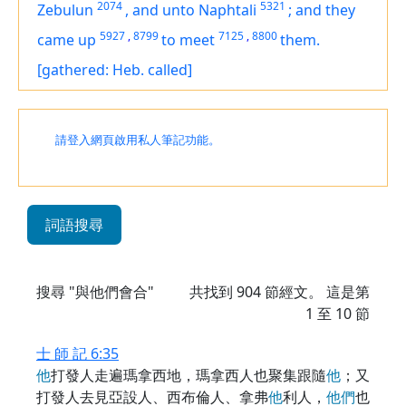
2074
5321
Zebulun
,
and unto Naphtali
;
and they
5927
,
8799
7125
,
8800
came up
to meet
them.
[gathered: Heb. called]
請登入網頁啟用私人筆記功能。
詞語搜尋
搜尋 "與他們會合"
共找到
904
節經文。 這是第
1 至 10 節
士 師 記 6:35
他
打發人走遍瑪拿西地，瑪拿西人也聚集跟隨
他
；又
打發人去見亞設人、西布倫人、拿弗
他
利人，
他
們
也