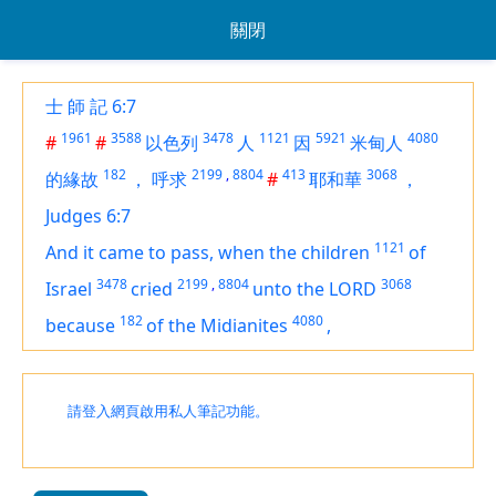
關閉
士 師 記 6:7
1961
3588
3478
1121
5921
4080
#
#
以色列
人
因
米甸人
182
2199
,
8804
413
3068
的緣故
，
呼求
#
耶和華
，
Judges 6:7
1121
And it came to pass, when the children
of
3478
2199
,
8804
3068
Israel
cried
unto the LORD
182
4080
because
of the Midianites
,
請登入網頁啟用私人筆記功能。