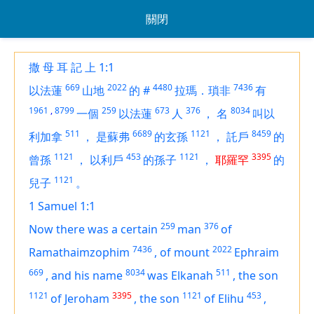
關閉
撒 母 耳 記 上 1:1
669
2022
4480
7436
以法蓮
山地
的
#
拉瑪．瑣非
有
1961
,
8799
259
673
376
8034
一個
以法蓮
人
，
名
叫以
511
6689
1121
8459
利加拿
，
是蘇弗
的玄孫
，
託戶
的
1121
453
1121
3395
曾孫
，
以利戶
的孫子
，
耶羅罕
的
1121
兒子
。
1 Samuel 1:1
259
376
Now there was a certain
man
of
7436
2022
Ramathaimzophim
,
of mount
Ephraim
669
8034
511
,
and his name
was
Elkanah
,
the son
1121
3395
1121
453
of Jeroham
,
the son
of Elihu
,