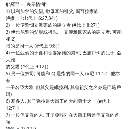
耶羅罕 = "表示憐憫"
1) 以利加拿的父親, 撒母耳的祖父, 屬可拉家族
(#撒上 1:1;代上 6:27,34|)
2) 一位便雅憫支派家族的建立者 (#代上 8:27|)
3) 伊比尼雅的父親或祖先, 一支便雅憫家族的建立者, 可能
和 2)
指的是同一人 (#代上 9:8|)
4) 一位亞倫的子孫和音麥家族的祭司; 巴施戶珥的兒子, 亞
大雅
的父親 (#代上 9:12|)
5) 另一位祭司; 可能和 4) 是指的同一人 (#尼 11:12| 他亦
有
一子名亞大雅, 但其父是毗拉利, 其曾祖父之名亦是巴施戶
珥)
6) 基多人, 其子猶拉是大衛王的大能勇士之一 (#代上
12:7|)
7) 一位但支派的人, 其子亞薩列在大衛王時是但支派的首
領
(#代上 27:22|)