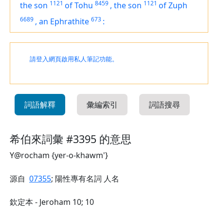
1121
8459
1121
the son
of Tohu
,
the son
of Zuph
6689
673
,
an Ephrathite
:
請登入網頁啟用私人筆記功能。
詞語解釋
彙編索引
詞語搜尋
希伯來詞彙 #3395 的意思
Y@rocham {yer-o-khawm'}
源自
07355
; 陽性專有名詞 人名
欽定本 - Jeroham 10; 10