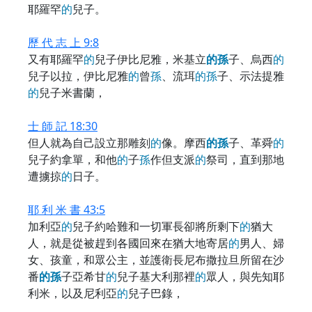
耶羅罕
的
兒子。
歷 代 志 上 9:8
又有耶羅罕
的
兒子伊比尼雅，米基立
的
孫
子、烏西
的
兒子以拉，伊比尼雅
的
曾
孫
、流珥
的
孫
子、示法提雅
的
兒子米書蘭，
士 師 記 18:30
但人就為自己設立那雕刻
的
像。摩西
的
孫
子、革舜
的
兒子約拿單，和他
的
子
孫
作但支派
的
祭司，直到那地
遭擄掠
的
日子。
耶 利 米 書 43:5
加利亞
的
兒子約哈難和一切軍長卻將所剩下
的
猶大
人，就是從被趕到各國回來在猶大地寄居
的
男人、婦
女、孩童，和眾公主，並護衛長尼布撒拉旦所留在沙
番
的
孫
子亞希甘
的
兒子基大利那裡
的
眾人，與先知耶
利米，以及尼利亞
的
兒子巴錄，