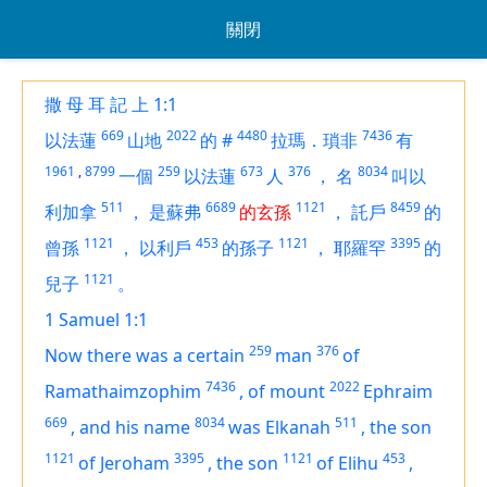
關閉
撒 母 耳 記 上 1:1
669
2022
4480
7436
以法蓮
山地
的
#
拉瑪．瑣非
有
1961
,
8799
259
673
376
8034
一個
以法蓮
人
，
名
叫以
511
6689
1121
8459
利加拿
，
是蘇弗
的玄孫
，
託戶
的
1121
453
1121
3395
曾孫
，
以利戶
的孫子
，
耶羅罕
的
1121
兒子
。
1 Samuel 1:1
259
376
Now there was a certain
man
of
7436
2022
Ramathaimzophim
,
of mount
Ephraim
669
8034
511
,
and his name
was
Elkanah
,
the son
1121
3395
1121
453
of Jeroham
,
the son
of Elihu
,