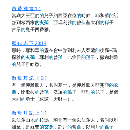
西 番 雅 書 1:1
當猶大王亞們
的
兒子約西亞在位
的
時候，耶和華
的
話
臨到希西家
的
玄
孫
，亞瑪利雅
的
曾
孫
基大利
的
孫
子，
古示
的
兒子西番雅。
歷 代 志 下 20:14
那時，耶和華
的
靈在會中臨到利未人亞薩
的
後裔─瑪
探雅
的
玄
孫
，耶利
的
曾
孫
，比拿雅
的
孫
子，撒迦利雅
的
兒子雅哈悉。
撒 母 耳 記 上 9:1
有一個便雅憫人，名叫基士，是便雅憫人亞斐亞
的
玄
孫
，比歌拉
的
曾
孫
，洗羅
的
孫
子，亞別
的
兒子，是個
大能
的
勇士（或譯：大財主）。
撒 母 耳 記 上 1:1
以法蓮山地
的
拉瑪．瑣非有一個以法蓮人，名叫以利
加拿，是蘇弗
的
玄
孫
，託戶
的
曾
孫
，以利戶
的
孫
子，