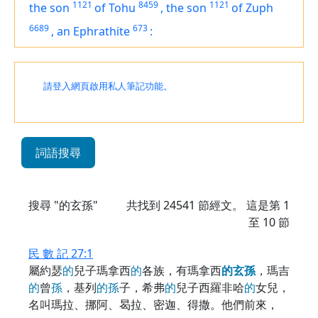
1121
8459
1121
the son
of Tohu
,
the son
of Zuph
6689
673
,
an Ephrathite
:
請登入網頁啟用私人筆記功能。
詞語搜尋
搜尋 "的玄孫"
共找到
24541
節經文。 這是第 1
至 10 節
民 數 記 27:1
屬約瑟
的
兒子瑪拿西
的
各族，有瑪拿西
的
玄
孫
，瑪吉
的
曾
孫
，基列
的
孫
子，希弗
的
兒子西羅非哈
的
女兒，
名叫瑪拉、挪阿、曷拉、密迦、得撒。他們前來，