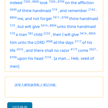
7200
,
8800
7200
,
8799
indeed
look
on the affliction
6040
519
2142
,
of thine handmaid
,
and remember
8804
7911
,
8799
me, and not forget
thine handmaid
519
5414
,
8804
,
but wilt give
unto thine handmaid
519
582
2233
5414
,
8804
a man
child
,
then I will give
3068
3117
him unto the LORD
all the days
of his
2416
4177
5927
,
life
,
and there shall no razor
come
8799
7218
upon his head
.
[a man...: Heb. seed of
men]
請登入網頁啟用私人筆記功能。
詞語搜尋