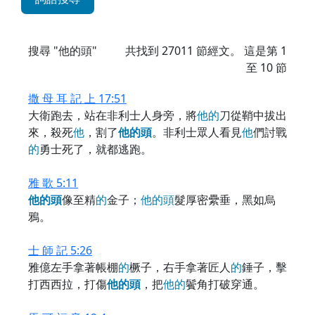
搜尋 "他的頭"
共找到
27011
節經文。 這是第 1
至 10 節
撒 母 耳 記 上 17:51
大衛跑去，站在非利士人身旁，將
他
的
刀從鞘中拔出
來，殺死
他
，割了
他
的
頭
。非利士眾人看見
他
們討戰
的
勇士死了，就都逃跑。
雅 歌 5:11
他
的
頭
像至精
的
金子；
他
的
頭
髮厚密纍垂，黑如烏
鴉。
士 師 記 5:26
雅億左手拿著帳棚
的
橛子，右手拿著匠人
的
錘子，擊
打西西拉，打傷
他
的
頭
，把
他
的
鬢角打破穿通。