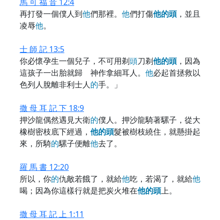
馬 可 福 音 12:4
再打發一個僕人到
他
們那裡。
他
們打傷
他
的
頭
，並且
凌辱
他
。
士 師 記 13:5
你必懷孕生一個兒子，不可用剃
頭
刀剃
他
的
頭
，因為
這孩子一出胎就歸 神作拿細耳人。
他
必起首拯救以
色列人脫離非利士人
的
手。」
撒 母 耳 記 下 18:9
押沙龍偶然遇見大衛
的
僕人。押沙龍騎著騾子，從大
橡樹密枝底下經過，
他
的
頭
髮被樹枝繞住，就懸掛起
來，所騎
的
騾子便離
他
去了。
羅 馬 書 12:20
所以，你
的
仇敵若餓了，就給
他
吃，若渴了，就給
他
喝；因為你這樣行就是把炭火堆在
他
的
頭
上。
撒 母 耳 記 上 1:11