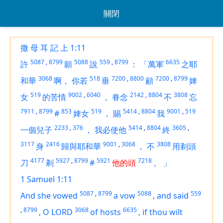
關閉
撒 母 耳 記 上 1:11
5087
,
8799
5088
559
,
8799
6635
許
願
說
：
「萬軍
之耶
3068
518
7200
,
8800
7200
,
8799
和華
啊，
你若
垂
顧
婢
519
9002
,
6040
2142
,
8804
3808
女
的苦情
，
眷念
不
忘
7911
,
8799
853
519
5414
,
8804
9001
,
519
#
婢女
，
賜
我
2233
,
376
5414
,
8804
3605
,
一個兒子
，
我必使他
終
3117
2416
9001
,
3068
3808
身
歸與耶和華
，
不
用剃頭
4177
5927
,
8799
5921
7218
刀
剃
#
他的頭
。
」
1 Samuel 1:11
5087
,
8799
5088
559
And she vowed
a vow
,
and said
,
8799
3068
6635
,
O LORD
of hosts
,
if thou wilt