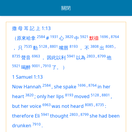
關閉
撒 母 耳 記 上 1:13
2584
1931
3820
5921
1696
,
8764
（原來哈拿
#
心
中
默禱
7535
5128
,
8801
8193
3808
8085
,
，
只
動
嘴唇
，
不
出
8735
6963
5941
2803
,
8799
聲音
，
因此以利
以為
他
5921
9001
,
7910
喝醉
了。
）
1 Samuel 1:13
2584
1696
,
8764
Now Hannah
,
she spake
in her
3820
8193
5128
,
8801
heart
;
only her lips
moved
,
6963
8085
,
8735
but her voice
was not heard
:
5941
2803
,
8799
therefore Eli
thought
she had been
7910
drunken
.