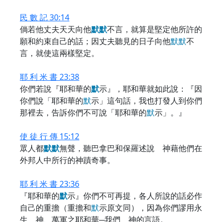
民 數 記 30:14
倘若他丈夫天天向他
默
默
不言，就算是堅定他所許的
願和約束自己的話；因丈夫聽見的日子向他
默
默
不
言，就使這兩樣堅定。
耶 利 米 書 23:38
你們若說『耶和華的
默
示』，耶和華就如此說：『因
你們說「耶和華的
默
示」這句話，我也打發人到你們
那裡去，告訴你們不可說「耶和華的
默
示」。』
使 徒 行 傳 15:12
眾人都
默
默
無聲，聽巴拿巴和保羅述說 神藉他們在
外邦人中所行的神蹟奇事。
耶 利 米 書 23:36
『耶和華的
默
示』你們不可再提，各人所說的話必作
自己的重擔（重擔和
默
示原文同），因為你們謬用永
生 神、萬軍之耶和華─我們 神的言語。