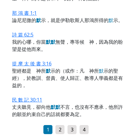
那 鴻 書 1:1
論尼尼微的
默
示，就是伊勒歌斯人那鴻所得的
默
示。
詩 篇 62:5
我的心哪，你當
默
默
無聲，專等候 神，因為我的盼
望是從他而來。
提 摩 太 後 書 3:16
聖經都是 神所
默
示的（或作：凡 神所
默
示的聖
經），於教訓、督責、使人歸正、教導人學義都是有
益的，
民 數 記 30:11
丈夫聽見，卻向他
默
默
不言，也沒有不應承，他所許
的願並約束自己的話就都要為定。
1
2
3
4