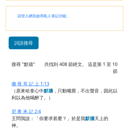
請登入網頁啟用私人筆記功能。
詞語搜尋
搜尋 "默禱"
共找到
408
節經文。 這是第 1 至 10
節
撒 母 耳 記 上 1:13
（原來哈拿心中
默
禱
，只動嘴唇，不出聲音，因此以
利以為他喝醉了。）
尼 希 米 記 2:4
王問我說：「你要求甚麼？」於是我
默
禱
天上的
神。