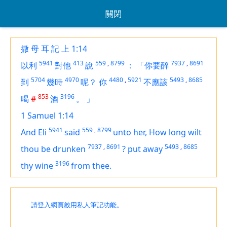
關閉
撒 母 耳 記 上 1:14
5941
413
559
,
8799
7937
,
8691
以利
對他
說
：
「你要醉
5704
4970
4480
,
5921
5493
,
8685
到
幾時
呢？
你
不應該
853
3196
喝
#
酒
。
」
1 Samuel 1:14
5941
559
,
8799
And Eli
said
unto her, How long wilt
7937
,
8691
5493
,
8685
thou be drunken
?
put away
3196
thy wine
from thee.
請登入網頁啟用私人筆記功能。