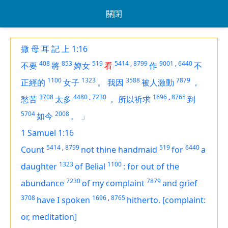
關閉
撒 母 耳 記 上 1:16
408
853
519
5414
,
8799
9001
,
6440
不要
將
婢女
看
作
不
1100
1323
3588
7879
正經的
女子
。
我因
被人激動
，
3708
4480
,
7230
1696
,
8765
愁苦
太多
，
所以祈求
到
5704
2008
如今
。
」
1 Samuel 1:16
5414
,
8799
519
6440
Count
not thine handmaid
for
a
1323
1100
daughter
of Belial
:
for out of the
7230
7879
abundance
of my complaint
and grief
3708
1696
,
8765
have I spoken
hitherto.
[complaint:
or, meditation]