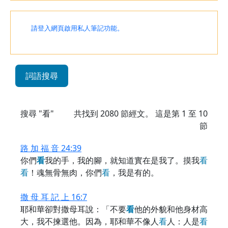
請登入網頁啟用私人筆記功能。
詞語搜尋
搜尋 "看"
共找到
2080
節經文。 這是第 1 至 10
節
路 加 福 音 24:39
你們
看
我的手，我的腳，就知道實在是我了。摸我
看
看
！魂無骨無肉，你們
看
，我是有的。
撒 母 耳 記 上 16:7
耶和華卻對撒母耳說：「不要
看
他的外貌和他身材高
大，我不揀選他。因為，耶和華不像人
看
人：人是
看