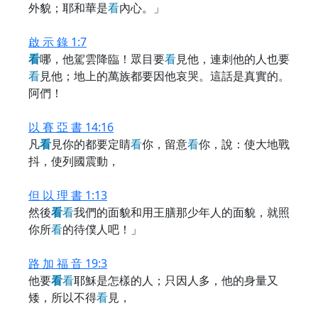
外貌；耶和華是
看
內心。」
啟 示 錄 1:7
看
哪，他駕雲降臨！眾目要
看
見他，連刺他的人也要
看
見他；地上的萬族都要因他哀哭。這話是真實的。
阿們！
以 賽 亞 書 14:16
凡
看
見你的都要定睛
看
你，留意
看
你，說：使大地戰
抖，使列國震動，
但 以 理 書 1:13
然後
看
看
我們的面貌和用王膳那少年人的面貌，就照
你所
看
的待僕人吧！」
路 加 福 音 19:3
他要
看
看
耶穌是怎樣的人；只因人多，他的身量又
矮，所以不得
看
見，