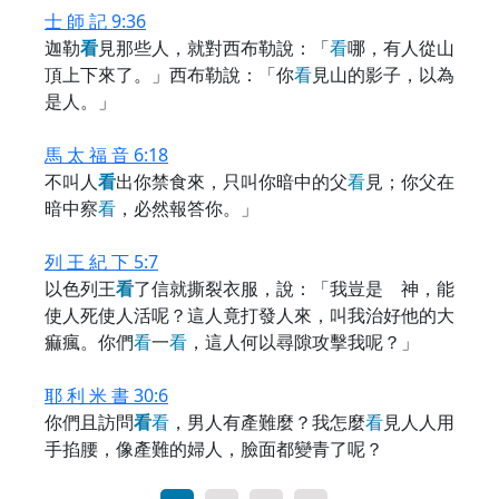
士 師 記 9:36
迦勒
看
見那些人，就對西布勒說：「
看
哪，有人從山
頂上下來了。」西布勒說：「你
看
見山的影子，以為
是人。」
馬 太 福 音 6:18
不叫人
看
出你禁食來，只叫你暗中的父
看
見；你父在
暗中察
看
，必然報答你。」
列 王 紀 下 5:7
以色列王
看
了信就撕裂衣服，說：「我豈是 神，能
使人死使人活呢？這人竟打發人來，叫我治好他的大
痲瘋。你們
看
一
看
，這人何以尋隙攻擊我呢？」
耶 利 米 書 30:6
你們且訪問
看
看
，男人有產難麼？我怎麼
看
見人人用
手掐腰，像產難的婦人，臉面都變青了呢？