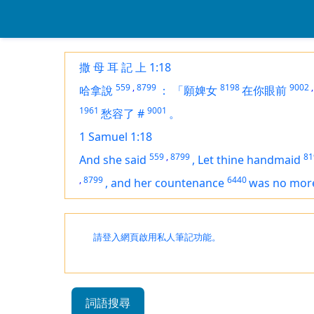
撒 母 耳 記 上 1:18
559
,
8799
8198
9002
,
哈拿說
：
「願婢女
在你眼前
1961
9001
愁容了
#
。
1 Samuel 1:18
559
,
8799
81
And she said
,
Let thine handmaid
,
8799
6440
,
and her countenance
was no mo
請登入網頁啟用私人筆記功能。
詞語搜尋