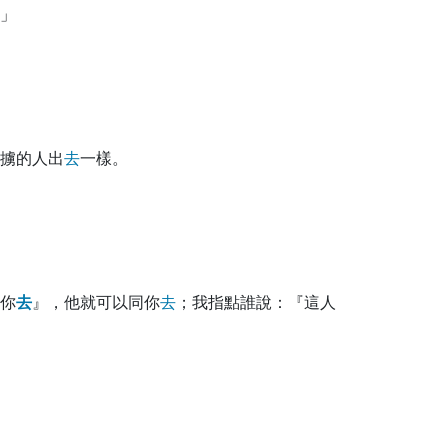
」
擄的人出
去
一樣。
你
去
』，他就可以同你
去
；我指點誰說：『這人