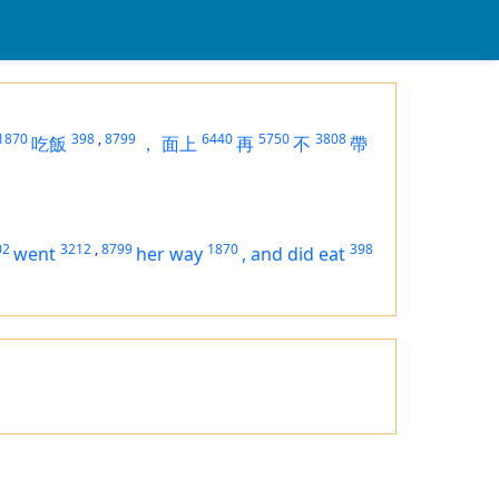
1870
398
,
8799
6440
5750
3808
吃飯
，
面上
再
不
帶
02
3212
,
8799
1870
398
went
her way
,
and did eat