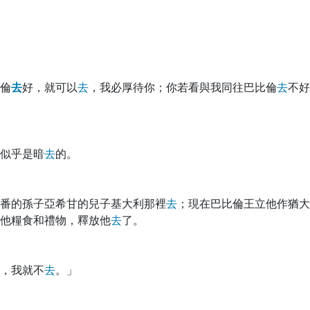
倫
去
好，就可以
去
，我必厚待你；你若看與我同往巴比倫
去
不好
似乎是暗
去
的。
番的孫子亞希甘的兒子基大利那裡
去
；現在巴比倫王立他作猶大
他糧食和禮物，釋放他
去
了。
，我就不
去
。」