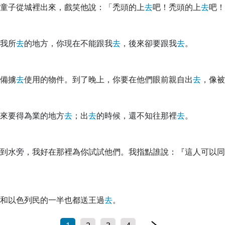
童子從城裡出來，戲笑他說：「禿頭的上
去
吧！禿頭的上
去
吧！
我所
去
的地方，你現在不能跟我
去
，後來卻要跟我
去
。
備擄
去
使用的物件。到了晚上，你要在他們眼前親自出
去
，像被
來要得為業的地方
去
；出
去
的時候，還不知往那裡
去
。
到水旁，我好在那裡為你試試他們。我指點誰說：『這人可以同
和以色列民的一半也都送王過
去
。