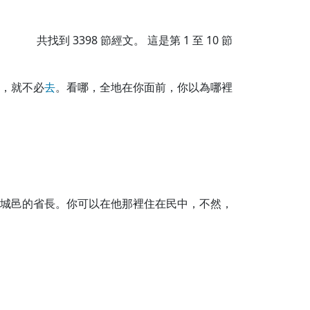
共找到
3398
節經文。 這是第 1 至 10 節
，就不必
去
。看哪，全地在你面前，你以為哪裡
城邑的省長。你可以在他那裡住在民中，不然，