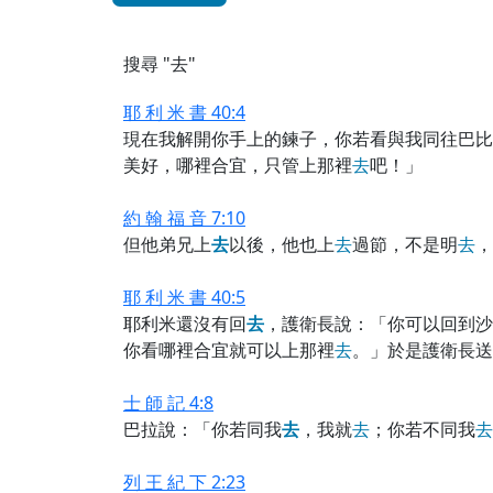
搜尋 "去"
耶 利 米 書 40:4
現在我解開你手上的鍊子，你若看與我同往巴比
美好，哪裡合宜，只管上那裡
去
吧！」
約 翰 福 音 7:10
但他弟兄上
去
以後，他也上
去
過節，不是明
去
，
耶 利 米 書 40:5
耶利米還沒有回
去
，護衛長說：「你可以回到沙
你看哪裡合宜就可以上那裡
去
。」於是護衛長送
士 師 記 4:8
巴拉說：「你若同我
去
，我就
去
；你若不同我
去
列 王 紀 下 2:23